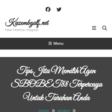
Skip
To
Content
Kazembgulf.net
Pakar Penelitian Integritas
Menu
Tips Jitu Memilih Agen
SBOBET88 Terpercaya
Untuk Taruhan Anda
Home
sbobet