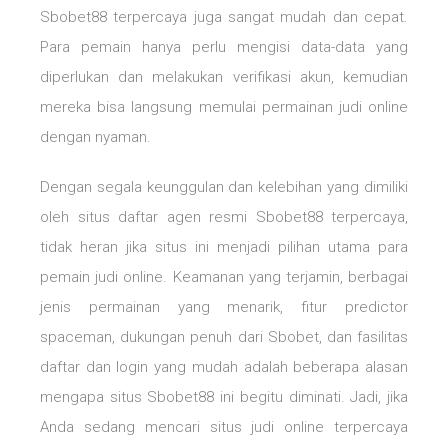
Sbobet88 terpercaya juga sangat mudah dan cepat.
Para pemain hanya perlu mengisi data-data yang
diperlukan dan melakukan verifikasi akun, kemudian
mereka bisa langsung memulai permainan judi online
dengan nyaman.
Dengan segala keunggulan dan kelebihan yang dimiliki
oleh situs daftar agen resmi Sbobet88 terpercaya,
tidak heran jika situs ini menjadi pilihan utama para
pemain judi online. Keamanan yang terjamin, berbagai
jenis permainan yang menarik, fitur predictor
spaceman, dukungan penuh dari Sbobet, dan fasilitas
daftar dan login yang mudah adalah beberapa alasan
mengapa situs Sbobet88 ini begitu diminati. Jadi, jika
Anda sedang mencari situs judi online terpercaya