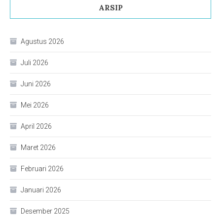
ARSIP
Agustus 2026
Juli 2026
Juni 2026
Mei 2026
April 2026
Maret 2026
Februari 2026
Januari 2026
Desember 2025