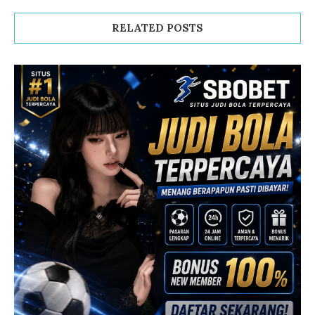
RELATED POSTS