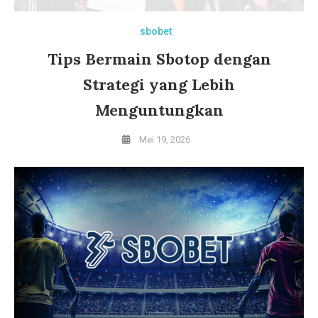
sbobet
Tips Bermain Sbotop dengan
Strategi yang Lebih
Menguntungkan
Mei 19, 2026