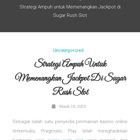
Strategi Ampuh untuk Memenangkan Jackpot di
Sugar Rush Slot
Uncategorized
Strategi Ampuh Untuk
Memenangkan Jackpot Di Sugar
Rush Slot
Maret 20, 2024
Sebagai salah satu penyedia permainan kasino online
terkemuka, Pragmatic Play telah menghadirkan