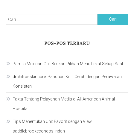
Cari
untuk:
POS-POS TERBARU
Parrilla Mexican Grill Berikan Pilihan Menu Lezat Setiap Saat
drchitrasskincure: Panduan Kulit Cerah dengan Perawatan
Konsisten
Fakta Tentang Pelayanan Medis di All American Animal
Hospital
Tips Menentukan Unit Favorit dengan View
saddlebrookecondos Indah