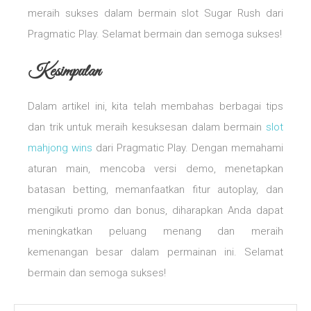
meraih sukses dalam bermain slot Sugar Rush dari
Pragmatic Play. Selamat bermain dan semoga sukses!
Kesimpulan
Dalam artikel ini, kita telah membahas berbagai tips
dan trik untuk meraih kesuksesan dalam bermain
slot
mahjong wins
dari Pragmatic Play. Dengan memahami
aturan main, mencoba versi demo, menetapkan
batasan betting, memanfaatkan fitur autoplay, dan
mengikuti promo dan bonus, diharapkan Anda dapat
meningkatkan peluang menang dan meraih
kemenangan besar dalam permainan ini. Selamat
bermain dan semoga sukses!