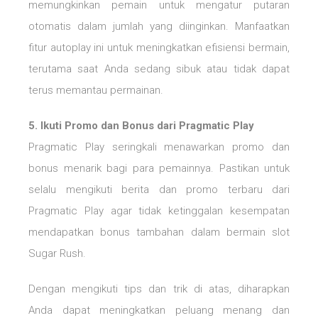
memungkinkan pemain untuk mengatur putaran
otomatis dalam jumlah yang diinginkan. Manfaatkan
fitur autoplay ini untuk meningkatkan efisiensi bermain,
terutama saat Anda sedang sibuk atau tidak dapat
terus memantau permainan.
5. Ikuti Promo dan Bonus dari Pragmatic Play
Pragmatic Play seringkali menawarkan promo dan
bonus menarik bagi para pemainnya. Pastikan untuk
selalu mengikuti berita dan promo terbaru dari
Pragmatic Play agar tidak ketinggalan kesempatan
mendapatkan bonus tambahan dalam bermain slot
Sugar Rush.
Dengan mengikuti tips dan trik di atas, diharapkan
Anda dapat meningkatkan peluang menang dan