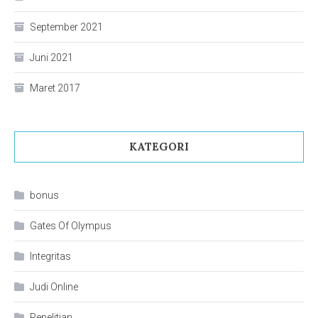
September 2021
Juni 2021
Maret 2017
KATEGORI
bonus
Gates Of Olympus
Integritas
Judi Online
Penelitian