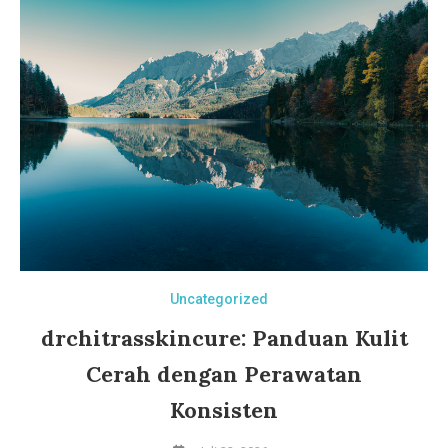
Uncategorized
drchitrasskincure: Panduan Kulit
Cerah dengan Perawatan
Konsisten