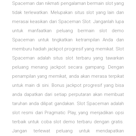
Spaceman dan nikmati pengalaman bermain slot yang
tidak terlewatkan. Melupakan situs slot yang lain dan
merasai keasikan dari Spaceman Slot. Janganlah lupa
untuk manfaatkan peluang bermain slot demo
Spaceman untuk tingkatkan ketrampilan Anda dan
memburu hadiah jackpot progresif yang memikat. Slot
Spaceman adalah situs slot terbaru yang tawarkan
peluang menang jackpot secara gampang. Dengan
penampilan yang memikat, anda akan merasa terpikat
untuk main di sini. Bonus jackpot progresif yang bisa
anda dapatkan dari setiap perputaran akan membuat
taruhan anda dilipat gandakan. Slot Spaceman adalah
slot resmi dari Pragmatic Play, yang menjadikan opsi
terbaik untuk coba slot demo terbaru dengan gratis.
Jangan terlewat peluang untuk mendapatkan