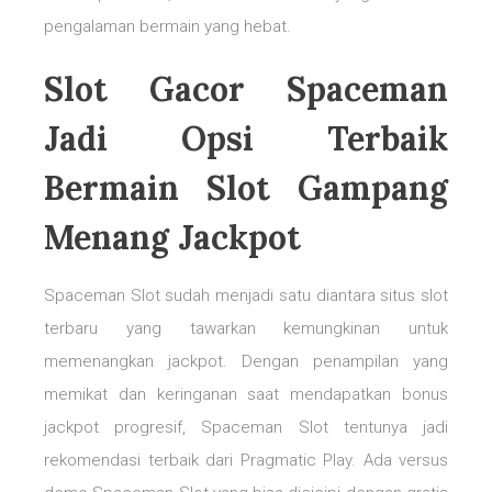
pengalaman bermain yang hebat.
Slot Gacor Spaceman
Jadi Opsi Terbaik
Bermain Slot Gampang
Menang Jackpot
Spaceman Slot sudah menjadi satu diantara situs slot
terbaru yang tawarkan kemungkinan untuk
memenangkan jackpot. Dengan penampilan yang
memikat dan keringanan saat mendapatkan bonus
jackpot progresif, Spaceman Slot tentunya jadi
rekomendasi terbaik dari Pragmatic Play. Ada versus