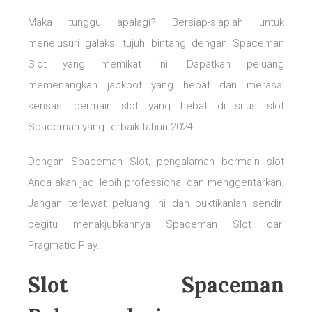
Maka tunggu apalagi? Bersiap-siaplah untuk
menelusuri galaksi tujuh bintang dengan Spaceman
Slot yang memikat ini. Dapatkan peluang
memenangkan jackpot yang hebat dan merasai
sensasi bermain slot yang hebat di situs slot
Spaceman yang terbaik tahun 2024.
Dengan Spaceman Slot, pengalaman bermain slot
Anda akan jadi lebih professional dan menggentarkan.
Jangan terlewat peluang ini dan buktikanlah sendiri
begitu menakjubkannya Spaceman Slot dari
Pragmatic Play.
Slot Spaceman