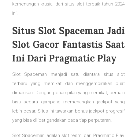
kemenangan krusial dari situs slot terbaik tahun 2024
ini.
Situs Slot Spaceman Jadi
Slot Gacor Fantastis Saat
Ini Dari Pragmatic Play
Slot Spaceman menjadi satu diantara situs slot
terbaru yang memikat dan menggembirakan buat
dimainkan. Dengan penampilan yang memikat, pemain
bisa secara gampang memenangkan jackpot yang
lebih besar. Situs ini tawarkan bonus jackpot progresif
yang bisa dilipat gandakan pada tiap perputaran.
Slot Spaceman adalah slot resmi dari Pragmatic Play,