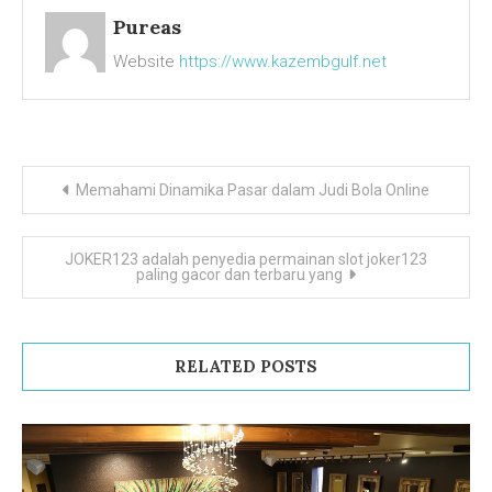
Pureas
Website
https://www.kazembgulf.net
Navigasi
Memahami Dinamika Pasar dalam Judi Bola Online
pos
JOKER123 adalah penyedia permainan slot joker123
paling gacor dan terbaru yang
RELATED POSTS