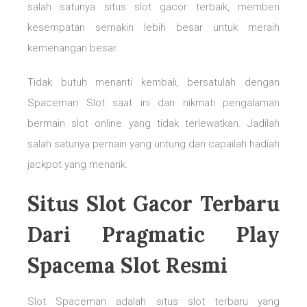
salah satunya situs slot gacor terbaik, memberi
kesempatan semakin lebih besar untuk meraih
kemenangan besar.
Tidak butuh menanti kembali, bersatulah dengan
Spaceman Slot saat ini dan nikmati pengalaman
bermain slot online yang tidak terlewatkan. Jadilah
salah satunya pemain yang untung dan capailah hadiah
jackpot yang menarik.
Situs Slot Gacor Terbaru
Dari Pragmatic Play
Spacema Slot Resmi
Slot Spaceman adalah situs slot terbaru yang