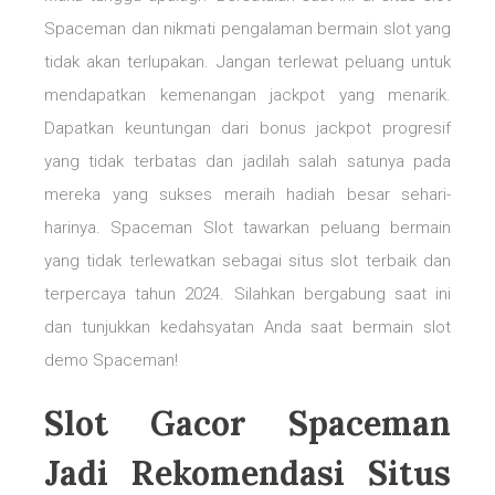
Spaceman dan nikmati pengalaman bermain slot yang
tidak akan terlupakan. Jangan terlewat peluang untuk
mendapatkan kemenangan jackpot yang menarik.
Dapatkan keuntungan dari bonus jackpot progresif
yang tidak terbatas dan jadilah salah satunya pada
mereka yang sukses meraih hadiah besar sehari-
harinya. Spaceman Slot tawarkan peluang bermain
yang tidak terlewatkan sebagai situs slot terbaik dan
terpercaya tahun 2024. Silahkan bergabung saat ini
dan tunjukkan kedahsyatan Anda saat bermain slot
demo Spaceman!
Slot Gacor Spaceman
Jadi Rekomendasi Situs