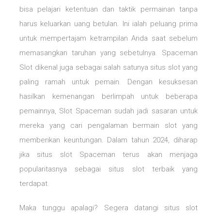
bisa pelajari ketentuan dan taktik permainan tanpa
harus keluarkan uang betulan. Ini ialah peluang prima
untuk mempertajam ketrampilan Anda saat sebelum
memasangkan taruhan yang sebetulnya. Spaceman
Slot dikenal juga sebagai salah satunya situs slot yang
paling ramah untuk pemain. Dengan kesuksesan
hasilkan kemenangan berlimpah untuk beberapa
pemainnya, Slot Spaceman sudah jadi sasaran untuk
mereka yang cari pengalaman bermain slot yang
memberikan keuntungan. Dalam tahun 2024, diharap
jika situs slot Spaceman terus akan menjaga
popularitasnya sebagai situs slot terbaik yang
terdapat.
Maka tunggu apalagi? Segera datangi situs slot