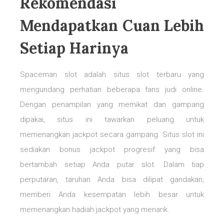
Rekomendasi
Mendapatkan Cuan Lebih
Setiap Harinya
Spaceman slot adalah situs slot terbaru yang
mengundang perhatian beberapa fans judi online.
Dengan penampilan yang memikat dan gampang
dipakai, situs ini tawarkan peluang untuk
memenangkan jackpot secara gampang. Situs slot ini
sediakan bonus jackpot progresif yang bisa
bertambah setiap Anda putar slot. Dalam tiap
perputaran, taruhan Anda bisa dilipat gandakan,
memberi Anda kesempatan lebih besar untuk
memenangkan hadiah jackpot yang menarik.