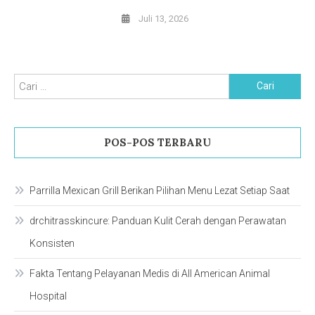
Juli 13, 2026
Cari
untuk:
POS-POS TERBARU
Parrilla Mexican Grill Berikan Pilihan Menu Lezat Setiap Saat
drchitrasskincure: Panduan Kulit Cerah dengan Perawatan
Konsisten
Fakta Tentang Pelayanan Medis di All American Animal
Hospital