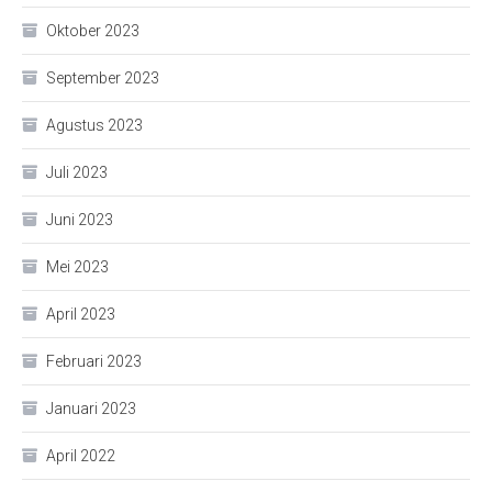
Oktober 2023
September 2023
Agustus 2023
Juli 2023
Juni 2023
Mei 2023
April 2023
Februari 2023
Januari 2023
April 2022