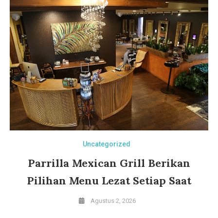
Uncategorized
Parrilla Mexican Grill Berikan
Pilihan Menu Lezat Setiap Saat
Agustus 2, 2026