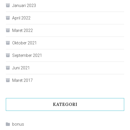
Januari 2023
April 2022
Maret 2022
Oktober 2021
September 2021
Juni 2021
Maret 2017
KATEGORI
bonus