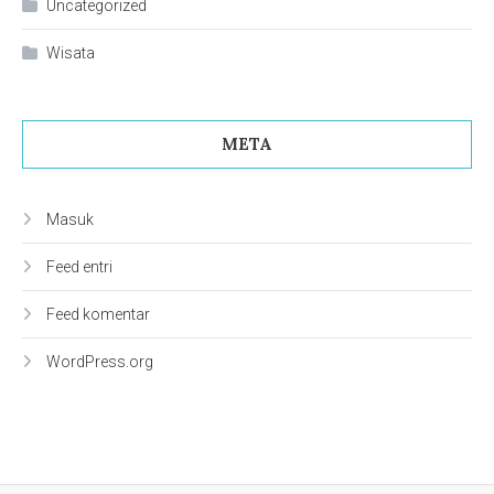
Uncategorized
Wisata
META
Masuk
Feed entri
Feed komentar
WordPress.org