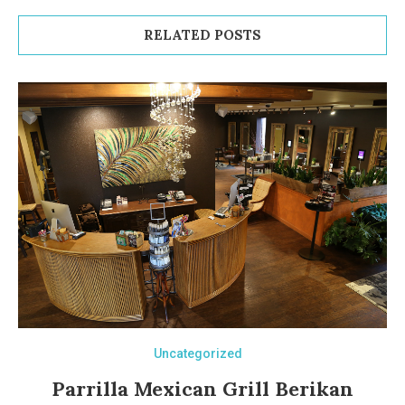
RELATED POSTS
Uncategorized
Parrilla Mexican Grill Berikan