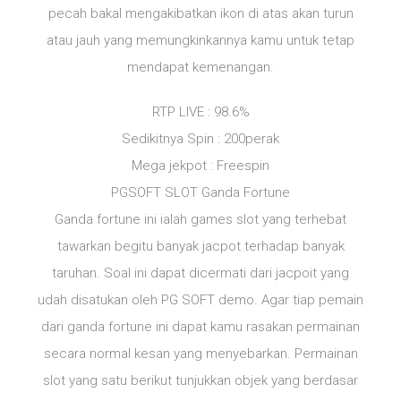
pecah bakal mengakibatkan ikon di atas akan turun
atau jauh yang memungkinkannya kamu untuk tetap
mendapat kemenangan.
RTP LIVE : 98.6%
Sedikitnya Spin : 200perak
Mega jekpot : Freespin
PGSOFT SLOT Ganda Fortune
Ganda fortune ini ialah games slot yang terhebat
tawarkan begitu banyak jacpot terhadap banyak
taruhan. Soal ini dapat dicermati dari jacpoit yang
udah disatukan oleh PG SOFT demo. Agar tiap pemain
dari ganda fortune ini dapat kamu rasakan permainan
secara normal kesan yang menyebarkan. Permainan
slot yang satu berikut tunjukkan objek yang berdasar