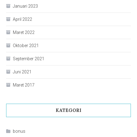
Januari 2023
April 2022
Maret 2022
Oktober 2021
September 2021
Juni 2021
Maret 2017
KATEGORI
bonus