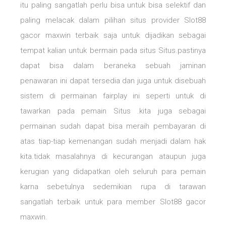
itu paling sangatlah perlu bisa untuk bisa selektif dan
paling melacak dalam pilihan situs provider Slot88
gacor maxwin terbaik saja untuk dijadikan sebagai
tempat kalian untuk bermain pada situs Situs.pastinya
dapat bisa dalam beraneka sebuah jaminan
penawaran ini dapat tersedia dan juga untuk disebuah
sistem di permainan fairplay ini seperti untuk di
tawarkan pada pemain Situs .kita juga sebagai
permainan sudah dapat bisa meraih pembayaran di
atas tiap-tiap kemenangan sudah menjadi dalam hak
kita.tidak masalahnya di kecurangan ataupun juga
kerugian yang didapatkan oleh seluruh para pemain
karna sebetulnya sedemikian rupa di tarawan
sangatlah terbaik untuk para member Slot88 gacor
maxwin.