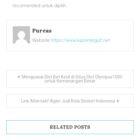
recomended untuk dipilih.
Pureas
Website
https://www.kazembgulf.net
Navigasi
Menguasai Slot Bet Kecil di Situs Slot Olympus1000
untuk Kemenangan Besar
pos
Link Alternatif Agen Judi Bola Sbobet Indonesia
RELATED POSTS