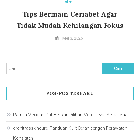
slot
Tips Bermain Ceriabet Agar
Tidak Mudah Kehilangan Fokus
Mei 3, 2026
Cari
untuk:
POS-POS TERBARU
Parrilla Mexican Grill Berikan Pilihan Menu Lezat Setiap Saat
drchitrasskincure: Panduan Kulit Cerah dengan Perawatan
Konsisten