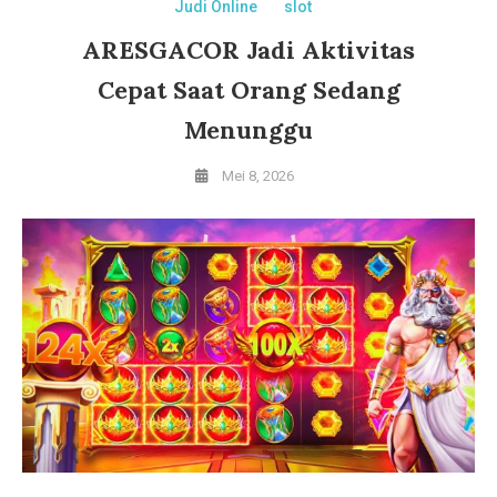
Judi Online
slot
ARESGACOR Jadi Aktivitas
Cepat Saat Orang Sedang
Menunggu
Mei 8, 2026