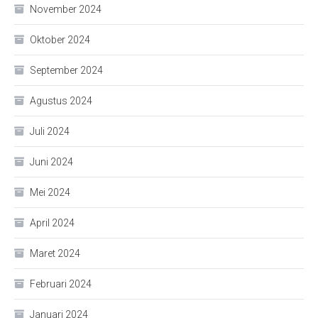
November 2024
Oktober 2024
September 2024
Agustus 2024
Juli 2024
Juni 2024
Mei 2024
April 2024
Maret 2024
Februari 2024
Januari 2024