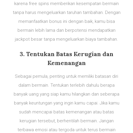
karena free spins memberikan kesempatan bermain
tanpa harus mengeluarkan taruhan tambahan. Dengan
memanfaatkan bonus ini dengan baik, kamu bisa
bermain lebih lama dan berpotensi mendapatkan
jackpot besar tanpa mengeluarkan biaya tambahan.
3. Tentukan Batas Kerugian dan
Kemenangan
Sebagai pemula, penting untuk memiliki batasan diri
dalam bermain. Tentukan terlebih dahulu berapa
banyak uang yang siap kamu hilangkan dan seberapa
banyak keuntungan yang ingin kamu capai. Jika kamu
sudah mencapai batas kemenangan atau batas
kerugian tersebut, berhentilah bermain. Jangan
terbawa emosi atau tergoda untuk terus bermain