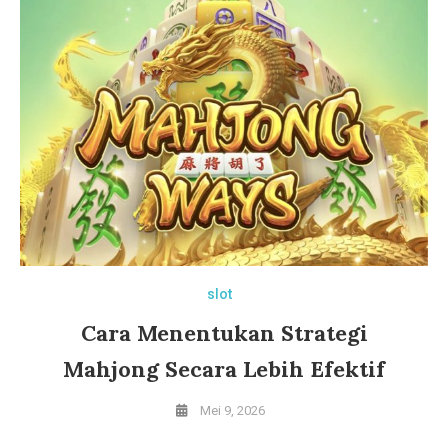
slot
Cara Menentukan Strategi
Mahjong Secara Lebih Efektif
Mei 9, 2026