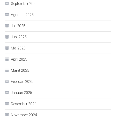
September 2025
Agustus 2025
Juli 2025
Juni 2025
Mei 2025
April 2025
Maret 2025
Februari 2025
Januari 2025
Desember 2024
November 2024