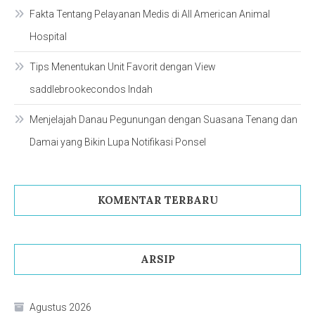
Fakta Tentang Pelayanan Medis di All American Animal
Hospital
Tips Menentukan Unit Favorit dengan View
saddlebrookecondos Indah
Menjelajah Danau Pegunungan dengan Suasana Tenang dan
Damai yang Bikin Lupa Notifikasi Ponsel
KOMENTAR TERBARU
ARSIP
Agustus 2026