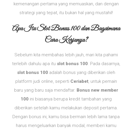
kemenangan pertama yang memuaskan, dan dengan
strategi yang tepat, itu bukan hal yang mustahil!
Apa Itu Slot Bonus 100 dan Bagaimana
Cara Kerjanya?
Sebelum kita membahas lebih jauh, mari kita pahami
terlebih dahulu apa itu
slot bonus 100
. Pada dasarnya,
slot bonus 100
adalah bonus yang diberikan oleh
platform judi online, seperti
Ceriabet
, untuk pemain
baru yang baru saja mendaftar.
Bonus new member
100
ini biasanya berupa kredit tambahan yang
diberikan setelah kamu melakukan deposit pertama.
Dengan bonus ini, kamu bisa bermain lebih lama tanpa
harus mengeluarkan banyak modal, memberi kamu