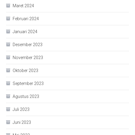
Maret 2024
Februari 2024
Januari 2024
Desember 2023
November 2023
Oktober 2023
September 2023
Agustus 2023
Juli 2023
Juni 2023