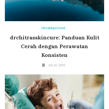
Uncategorized
drchitrasskincure: Panduan Kulit
Cerah dengan Perawatan
Konsisten
Juli 22, 2026