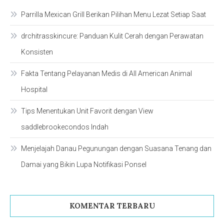
Parrilla Mexican Grill Berikan Pilihan Menu Lezat Setiap Saat
drchitrasskincure: Panduan Kulit Cerah dengan Perawatan
Konsisten
Fakta Tentang Pelayanan Medis di All American Animal
Hospital
Tips Menentukan Unit Favorit dengan View
saddlebrookecondos Indah
Menjelajah Danau Pegunungan dengan Suasana Tenang dan
Damai yang Bikin Lupa Notifikasi Ponsel
KOMENTAR TERBARU