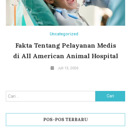
Uncategorized
Fakta Tentang Pelayanan Medis
di All American Animal Hospital
Juli 13, 2026
Cari
untuk:
POS-POS TERBARU