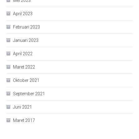
Mei 2023
April 2023
Februari 2023
Januari 2023
April 2022
Maret 2022
Oktober 2021
September 2021
Juni 2021
Maret 2017