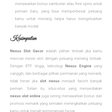
menawarkan bonus sambutan atau free spins untuk
pemain baru, yang bisa memperbesar peluang
kamu untuk menang tanpa harus mengeluarkan
banyak modal.
Kesimpulan
Nexus Slot Gacor
adalah pilihan terbaik jika kamu
mencari mesin slot dengan peluang menang terbaik.
Dengan RTP tinggi, teknologi
Nexus Engine
yang
canggih, dan berbagai pilihan permainan yang menarik,
tidak heran jika
slot nexus
menjadi favorit banyak
pemain. Selain itu, situs-situs yang menyediakan
nexus slot online
juga sering menawarkan bonus dan
promosi menarik yang semakin meningkatkan peluang
kamu untuk meraih kemenangan besar.