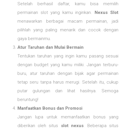
Setelah berhasil daftar, kamu bisa memilih
permainan slot yang kamu inginkan.
Nexus Slot
menawarkan berbagai macam permainan, jadi
pilihlah yang paling menarik dan cocok dengan
gaya bermainmu.
Atur Taruhan dan Mulai Bermain
Tentukan taruhan yang ingin kamu pasang sesuai
dengan budget yang kamu miliki. Jangan terburu-
buru, atur taruhan dengan bijak agar permainan
tetap seru tanpa harus merugi. Setelah itu, cukup
putar gulungan dan lihat hasilnya. Semoga
beruntung!
Manfaatkan Bonus dan Promosi
Jangan lupa untuk memanfaatkan bonus yang
diberikan oleh situs
slot nexus
. Beberapa situs