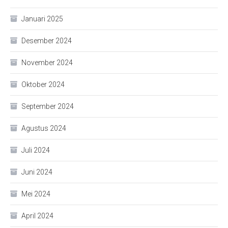
Januari 2025
Desember 2024
November 2024
Oktober 2024
September 2024
Agustus 2024
Juli 2024
Juni 2024
Mei 2024
April 2024