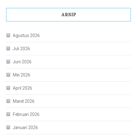
ARSIP
Agustus 2026
Juli 2026
Juni 2026
Mei 2026
April 2026
Maret 2026
Februari 2026
Januari 2026