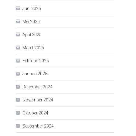
Juni 2025
Mei 2025
April 2025
Maret 2025
Februari 2025
Januari 2025
Desember 2024
November 2024
Oktober 2024
September 2024