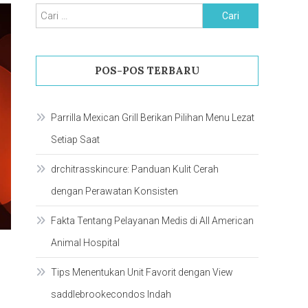
Cari
untuk:
POS-POS TERBARU
Parrilla Mexican Grill Berikan Pilihan Menu Lezat
Setiap Saat
drchitrasskincure: Panduan Kulit Cerah
dengan Perawatan Konsisten
Fakta Tentang Pelayanan Medis di All American
Animal Hospital
Tips Menentukan Unit Favorit dengan View
saddlebrookecondos Indah