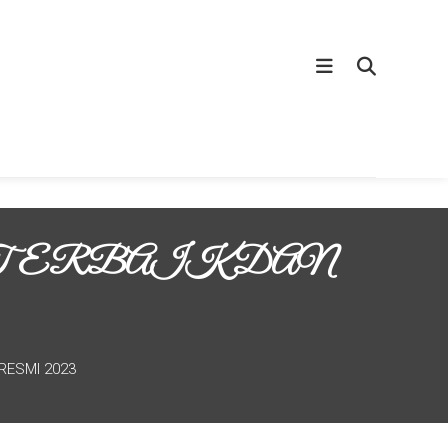
 TERBAIK DAN
RESMI 2023