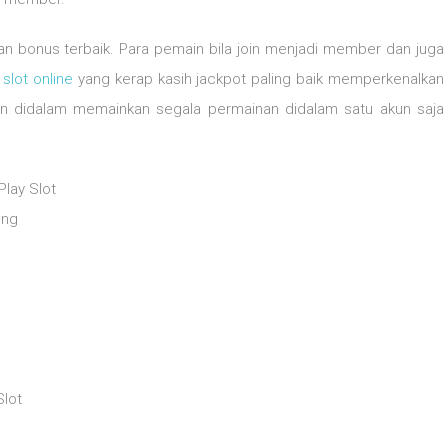
gan bonus terbaik. Para pemain bila join menjadi member dan juga
 slot online
yang kerap kasih jackpot paling baik memperkenalkan
n didalam memainkan segala permainan didalam satu akun saja
Play Slot
ing
Slot