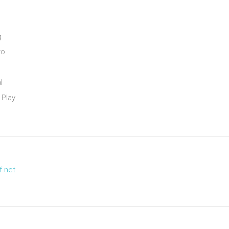
g
ro
l
 Play
f.net