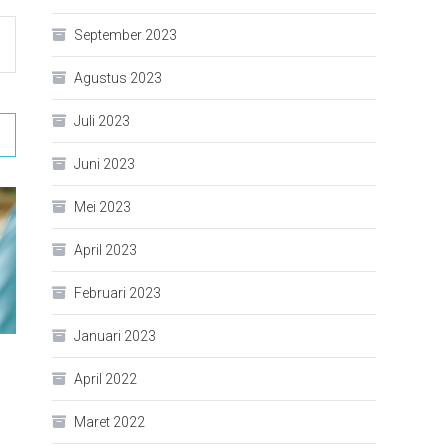
September 2023
Agustus 2023
Juli 2023
Juni 2023
Mei 2023
April 2023
Februari 2023
Januari 2023
April 2022
Maret 2022