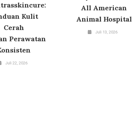
trasskincure:
All American
nduan Kulit
Animal Hospital
Cerah
Juli 13, 2026
an Perawatan
Konsisten
Juli 22, 2026