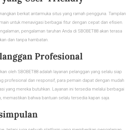
angkan berkat antarmuka situs yang ramah pengguna. Tampilan
n untuk menavigasi berbagai fitur dengan cepat dan efisien.
ngalaman, pengalaman taruhan Anda di SBOBET88 akan terasa
an dan tanpa hambatan.
langgan Profesional
rkan oleh SBOBET88 adalah layanan pelanggan yang selalu siap
g profesional dan responsif, para pemain dapat dengan mudah
i yang mereka butuhkan. Layanan ini tersedia melalui berbagai
pon, memastikan bahwa bantuan selalu tersedia kapan saja.
simpulan
ine, tetapi juga sebuah platform yang memberikan pengalaman