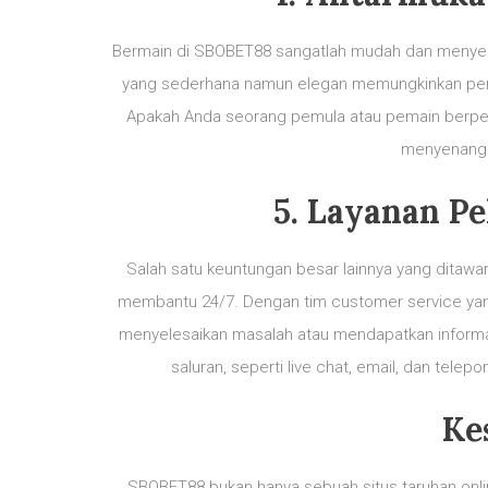
Bermain di SBOBET88 sangatlah mudah dan menyen
yang sederhana namun elegan memungkinkan pemai
Apakah Anda seorang pemula atau pemain berpe
menyenangk
5. Layanan Pe
Salah satu keuntungan besar lainnya yang ditawa
membantu 24/7. Dengan tim customer service yan
menyelesaikan masalah atau mendapatkan informas
saluran, seperti live chat, email, dan tele
Ke
SBOBET88 bukan hanya sebuah situs taruhan onl