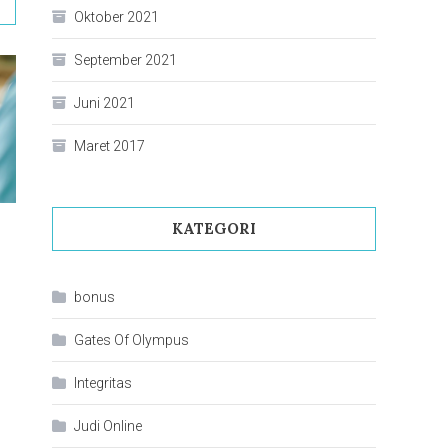
Oktober 2021
September 2021
Juni 2021
Maret 2017
KATEGORI
bonus
Gates Of Olympus
Integritas
Judi Online