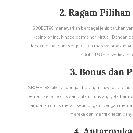
2. Ragam Piliha
SBOBET88 menawarkan berbagai jenis taruhan yang 
kasino online, hingga permainan virtual. Dengan b
dengan minat dan pengetahuan mereka. Apakah And
SBOBET88 menyediakan pas
3. Bonus dan 
SBOBET88 dikenal dengan berbagai tawaran bonus 
pemain setia. Bonus sambutan untuk anggota baru, 
tambahan untuk meraih keuntungan. Dengan memanf
mereka dan memiliki lebih ban
4. Antarmuka