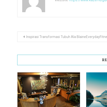
Website
https://www.kazembgul
Navigasi
Inspirasi Transformasi Tubuh Ala BlaineEverydayFitn
pos
RE