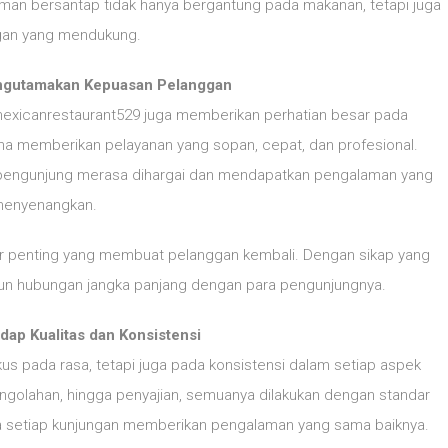
man bersantap tidak hanya bergantung pada makanan, tetapi juga
gan yang mendukung.
ngutamakan Kepuasan Pelanggan
exicanrestaurant529 juga memberikan perhatian besar pada
aha memberikan pelayanan yang sopan, cepat, dan profesional.
p pengunjung merasa dihargai dan mendapatkan pengalaman yang
enyenangkan.
tor penting yang membuat pelanggan kembali. Dengan sikap yang
gun hubungan jangka panjang dengan para pengunjungnya.
ap Kualitas dan Konsistensi
s pada rasa, tetapi juga pada konsistensi dalam setiap aspek
engolahan, hingga penyajian, semuanya dilakukan dengan standar
hwa setiap kunjungan memberikan pengalaman yang sama baiknya.