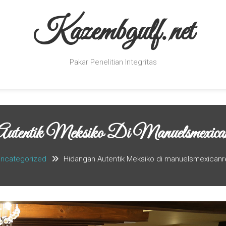
Kazembgulf.net
Pakar Penelitian Integritas
tentik Meksiko Di Manuelsmexicanr
ncategorized
Hidangan Autentik Meksiko di manuelsmexicanr