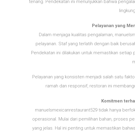
tenang. Pendekatan ini menunjukkan bahwa pengala
lingkun
Pelayanan yang Me
Dalam menjaga kualitas pengalaman, manuelsm
pelayanan. Staf yang terlatih dengan baik berus
Pendekatan ini dilakukan untuk memastikan setia
m
Pelayanan yang konsisten menjadi salah satu fak
ramah dan responsif, restoran ini memban
Komitmen terhad
manuelsmexicanrestaurant529 tidak hanya berfoku
operasional. Mulai dari pemilihan bahan, proses p
yang jelas. Hal ini penting untuk memastikan ba