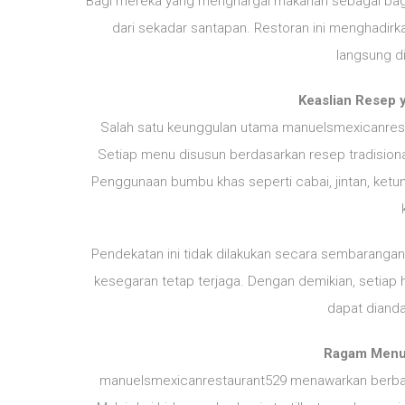
Bagi mereka yang menghargai makanan sebagai bagi
dari sekadar santapan. Restoran ini menghadi
langsung di
Keaslian Resep 
Salah satu keunggulan utama manuelsmexicanrest
Setiap menu disusun berdasarkan resep tradisiona
Penggunaan bumbu khas seperti cabai, jintan, ket
Pendekatan ini tidak dilakukan secara sembarangan. 
kesegaran tetap terjaga. Dengan demikian, setiap h
dapat dianda
Ragam Menu
manuelsmexicanrestaurant529 menawarkan berbaga