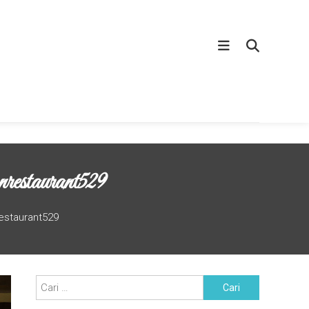
estaurant529
estaurant529
Cari
untuk: