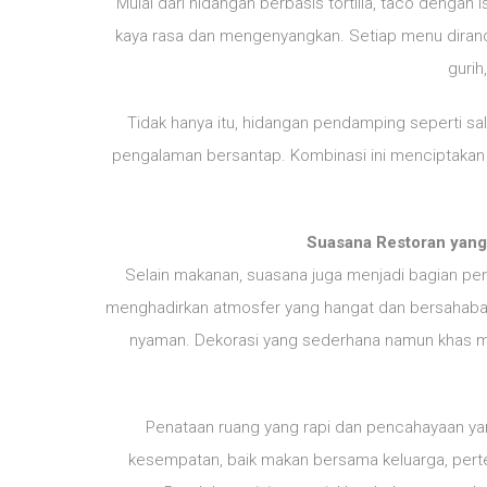
Mulai dari hidangan berbasis tortilla, taco dengan
kaya rasa dan mengenyangkan. Setiap menu diran
gurih
Tidak hanya itu, hidangan pendamping seperti sa
pengalaman bersantap. Kombinasi ini menciptakan
Suasana Restoran yan
Selain makanan, suasana juga menjadi bagian pe
menghadirkan atmosfer yang hangat dan bersahaba
nyaman. Dekorasi yang sederhana namun khas
Penataan ruang yang rapi dan pencahayaan y
kesempatan, baik makan bersama keluarga, per