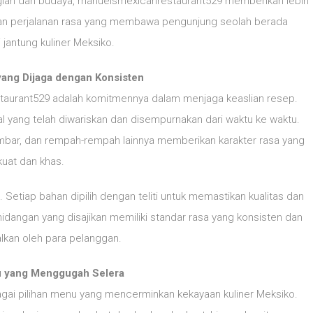
an dari budaya, manuelsmexicanrestaurant529 memberikan lebih
rkan perjalanan rasa yang membawa pengunjung seolah berada
 jantung kuliner Meksiko.
yang Dijaga dengan Konsisten
aurant529 adalah komitmennya dalam menjaga keaslian resep.
l yang telah diwariskan dan disempurnakan dari waktu ke waktu.
umbar, dan rempah-rempah lainnya memberikan karakter rasa yang
kuat dan khas.
Setiap bahan dipilih dengan teliti untuk memastikan kualitas dan
idangan yang disajikan memiliki standar rasa yang konsisten dan
lkan oleh para pelanggan.
 yang Menggugah Selera
i pilihan menu yang mencerminkan kekayaan kuliner Meksiko.