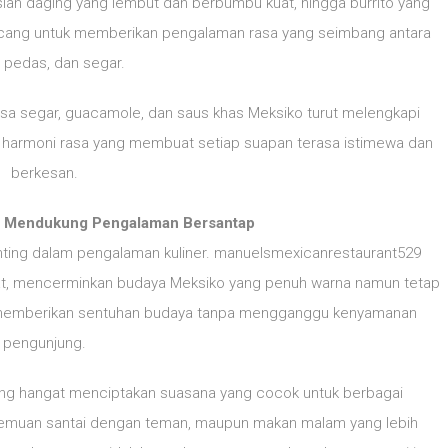
 isian daging yang lembut dan berbumbu kuat, hingga burrito yang
cang untuk memberikan pengalaman rasa yang seimbang antara
, pedas, dan segar.
lsa segar, guacamole, dan saus khas Meksiko turut melengkapi
 harmoni rasa yang membuat setiap suapan terasa istimewa dan
berkesan.
g Mendukung Pengalaman Bersantap
nting dalam pengalaman kuliner. manuelsmexicanrestaurant529
t, mencerminkan budaya Meksiko yang penuh warna namun tetap
 memberikan sentuhan budaya tanpa mengganggu kenyamanan
pengunjung.
ang hangat menciptakan suasana yang cocok untuk berbagai
temuan santai dengan teman, maupun makan malam yang lebih