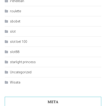
Penelitian
roulette
sbobet
slot
slot bet 100
slot88
starlight princess
Uncategorized
Wisata
META