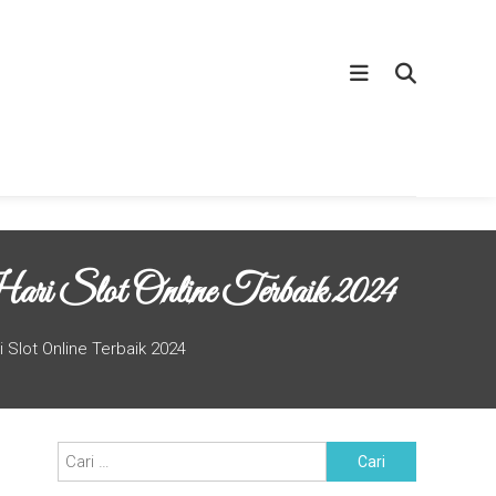
i Slot Online Terbaik 2024
 Slot Online Terbaik 2024
Cari
untuk: