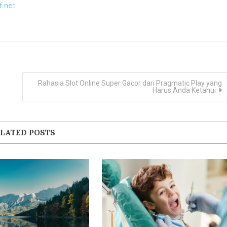
f.net
Rahasia Slot Online Super Gacor dari Pragmatic Play yang
Harus Anda Ketahui
LATED POSTS