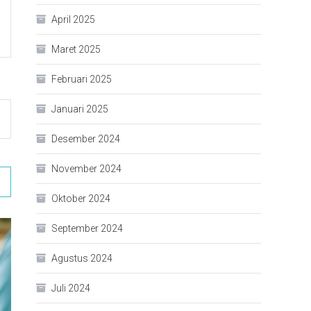
April 2025
Maret 2025
Februari 2025
Januari 2025
Desember 2024
November 2024
Oktober 2024
September 2024
Agustus 2024
Juli 2024