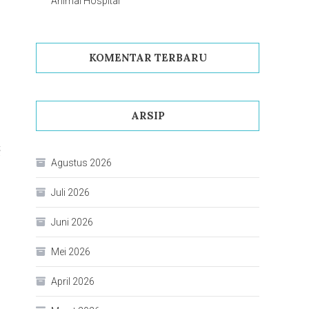
Animal Hospital
KOMENTAR TERBARU
ARSIP
Agustus 2026
Juli 2026
Juni 2026
Mei 2026
April 2026