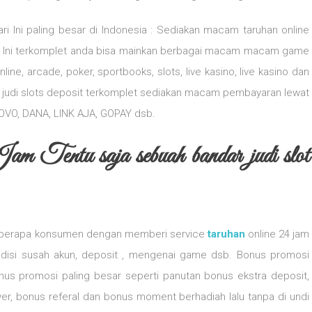
ri Ini paling besar di Indonesia : Sediakan macam taruhan online
ari Ini terkomplet anda bisa mainkan berbagai macam macam game
nline, arcade, poker, sportbooks, slots, live kasino, live kasino dan
us judi slots deposit terkomplet sediakan macam pembayaran lewat
i OVO, DANA, LINK AJA, GOPAY dsb.
am Tentu saja sebuah bandar judi slot
n beberapa konsumen dengan memberi service
taruhan
online 24 jam
disi susah akun, deposit , mengenai game dsb. Bonus promosi
us promosi paling besar seperti panutan bonus ekstra deposit,
r, bonus referal dan bonus moment berhadiah lalu tanpa di undi