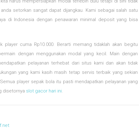
kita harus mempersiapkan modal terlebih dulu tetapi di sini tidak
anda setorkan sangat dapat dijangkau. Kami sebagai salah satu
rcaya di Indonesia dengan penawaran minimal deposit yang bisa
ak player cuma Rp10.000. Berarti memang tidaklah akan begitu
 bermain dengan menggunakan modal yang kecil. Main dengan
endapatkan pelayanan terhebat dari situs kami dan akan tidak
kungan yang kami kasih masih tetap servis terbaik yang sekian
. Semua player sepak bola itu pasti mendapatkan pelayanan yang
g disetornya
slot gacor hari ini
.
f.net