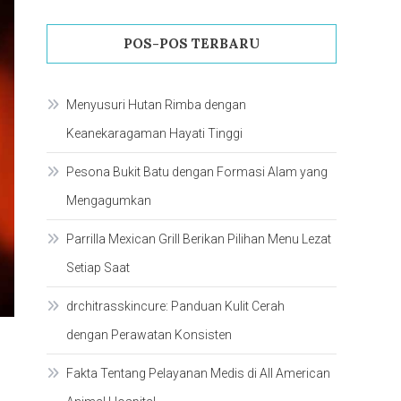
POS-POS TERBARU
Menyusuri Hutan Rimba dengan
Keanekaragaman Hayati Tinggi
Pesona Bukit Batu dengan Formasi Alam yang
Mengagumkan
Parrilla Mexican Grill Berikan Pilihan Menu Lezat
Setiap Saat
drchitrasskincure: Panduan Kulit Cerah
dengan Perawatan Konsisten
Fakta Tentang Pelayanan Medis di All American