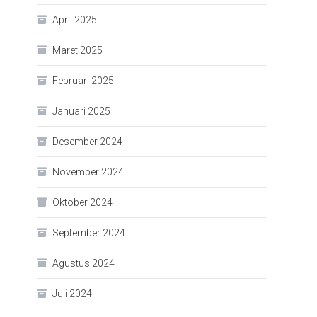
April 2025
Maret 2025
Februari 2025
Januari 2025
Desember 2024
November 2024
Oktober 2024
September 2024
Agustus 2024
Juli 2024