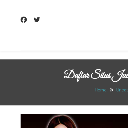
Skip
To
Content
Daftar Situs Judi
Home
Uncat