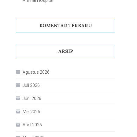
Animal Hospital
KOMENTAR TERBARU
ARSIP
Agustus 2026
Juli 2026
Juni 2026
Mei 2026
April 2026