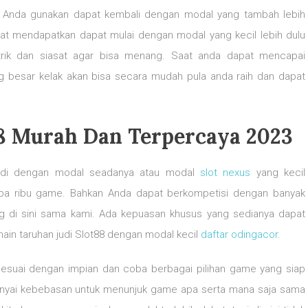
g Anda gunakan dapat kembali dengan modal yang tambah lebih
t mendapatkan dapat mulai dengan modal yang kecil lebih dulu
k trik dan siasat agar bisa menang. Saat anda dapat mencapai
besar kelak akan bisa secara mudah pula anda raih dan dapat
88 Murah Dan Terpercaya 2023
s judi dengan modal seadanya atau modal
slot nexus
yang kecil
pa ribu game. Bahkan Anda dapat berkompetisi dengan banyak
g di sini sama kami. Ada kepuasan khusus yang sedianya dapat
ain taruhan judi Slot88 dengan modal kecil
daftar odingacor
.
 sesuai dengan impian dan coba berbagai pilihan game yang siap
punyai kebebasan untuk menunjuk game apa serta mana saja sama