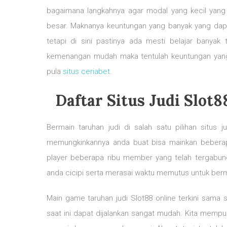
bagaimana langkahnya agar modal yang kecil yan
besar. Maknanya keuntungan yang banyak yang dapa
tetapi di sini pastinya ada mesti belajar banya
kemenangan mudah maka tentulah keuntungan yang 
pula
situs ceriabet
.
Daftar Situs Judi Slot
Bermain taruhan judi di salah satu pilihan situ
memungkinkannya anda buat bisa mainkan bebera
player beberapa ribu member yang telah tergabun
anda cicipi serta merasai waktu memutus untuk berm
Main game taruhan judi Slot88 online terkini sama
saat ini dapat dijalankan sangat mudah. Kita mem