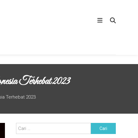
esia Terhebat 2023
esia Terhebat 2023
Cari
untuk: