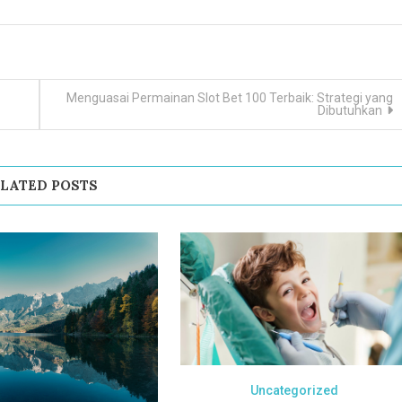
Menguasai Permainan Slot Bet 100 Terbaik: Strategi yang
Dibutuhkan
LATED POSTS
Uncategorized