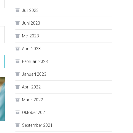
Juli 2023
Juni 2023
Mei 2023
April 2023
Februari 2023
Januari 2023
April 2022
Maret 2022
Oktober 2021
September 2021