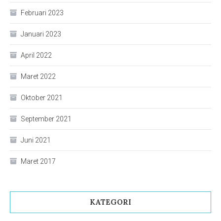
Februari 2023
Januari 2023
April 2022
Maret 2022
Oktober 2021
September 2021
Juni 2021
Maret 2017
KATEGORI