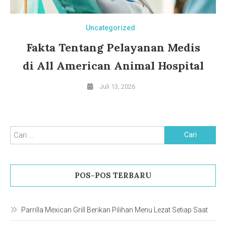
Uncategorized
Fakta Tentang Pelayanan Medis
di All American Animal Hospital
Juli 13, 2026
Cari
untuk:
POS-POS TERBARU
Parrilla Mexican Grill Berikan Pilihan Menu Lezat Setiap Saat