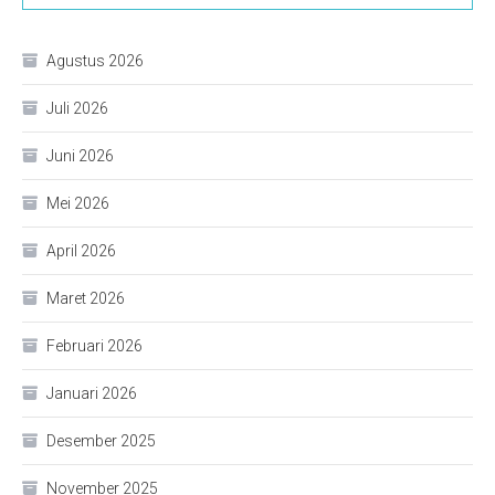
Agustus 2026
Juli 2026
Juni 2026
Mei 2026
April 2026
Maret 2026
Februari 2026
Januari 2026
Desember 2025
November 2025