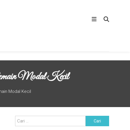
emain Modal Kecil
main Modal Kecil
Cari
untuk: