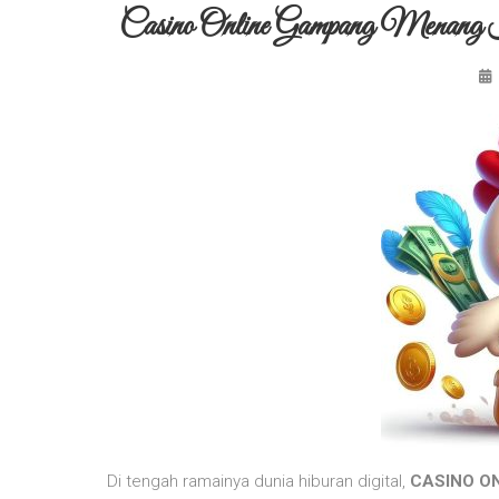
Casino Online Gampang Menang
Di tengah ramainya dunia hiburan digital,
CASINO O