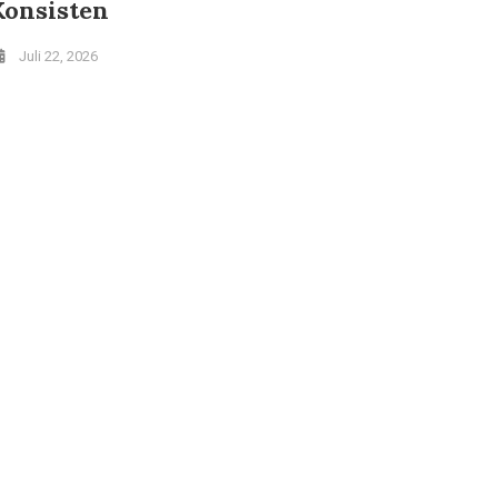
Konsisten
Juli 22, 2026