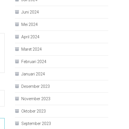
Juni 2024
Mei 2024
April 2024
Maret 2024
Februari 2024
Januari 2024
Desember 2023
November 2023
Oktober 2023
September 2023