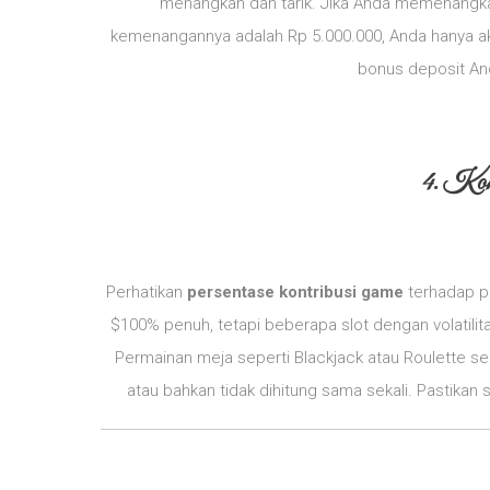
menangkan dan tarik. Jika Anda memenangka
kemenangannya adalah Rp 5.000.000, Anda hanya a
bonus deposit An
4. Kon
Perhatikan
persentase kontribusi game
terhadap p
$100% penuh, tetapi beberapa slot dengan volatilita
Permainan meja seperti Blackjack atau Roulette ser
atau bahkan tidak dihitung sama sekali. Pastikan