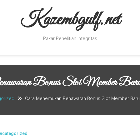
Kazembgulf.net
Pakar Penelitian Integritas
nawaran Bonus Slot Member Baru 
orized
Cara Menemukan Penawaran Bonus Slot Member Baru 
ncategorized