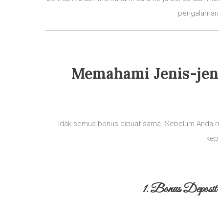
pengalaman 
Memahami Jenis-jen
Tidak semua bonus dibuat sama. Sebelum Anda men
kep
1. Bonus Deposi