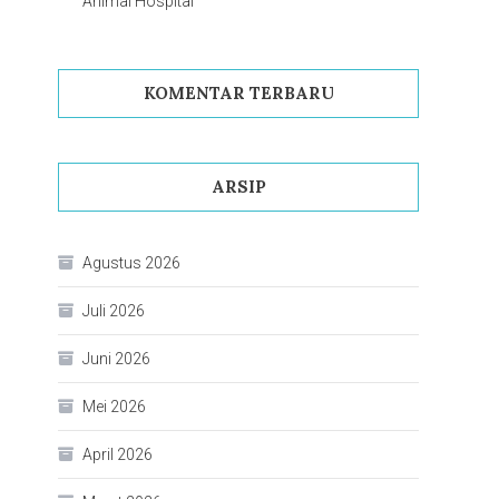
Animal Hospital
KOMENTAR TERBARU
ARSIP
Agustus 2026
Juli 2026
Juni 2026
Mei 2026
April 2026