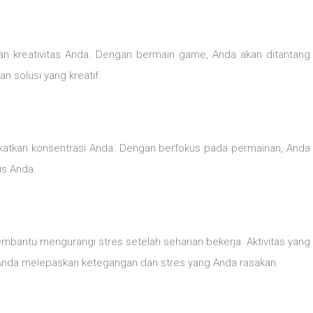
 kreativitas Anda. Dengan bermain game, Anda akan ditantang
solusi yang kreatif.
atkan konsentrasi Anda. Dengan berfokus pada permainan, Anda
us Anda.
bantu mengurangi stres setelah seharian bekerja. Aktivitas yang
nda melepaskan ketegangan dan stres yang Anda rasakan.