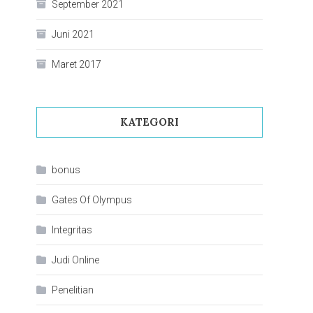
September 2021
Juni 2021
Maret 2017
KATEGORI
bonus
Gates Of Olympus
Integritas
Judi Online
Penelitian