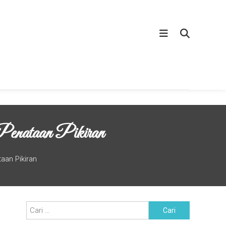
Penataan Pikiran
aan Pikiran
Cari
untuk: