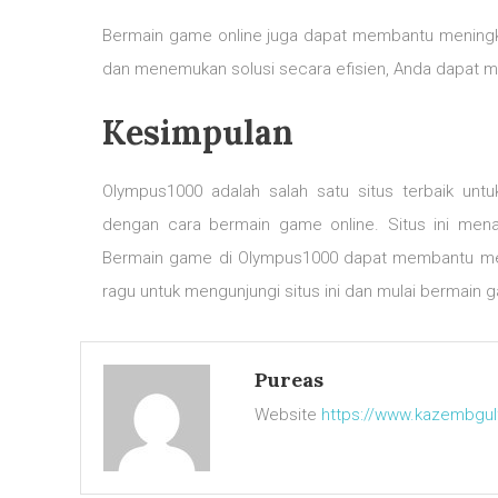
Bermain game online juga dapat membantu meningka
dan menemukan solusi secara efisien, Anda dapat mel
Kesimpulan
Olympus1000 adalah salah satu situs terbaik untu
dengan cara bermain game online. Situs ini mena
Bermain game di Olympus1000 dapat membantu mengu
ragu untuk mengunjungi situs ini dan mulai bermain 
Pureas
Website
https://www.kazembgul