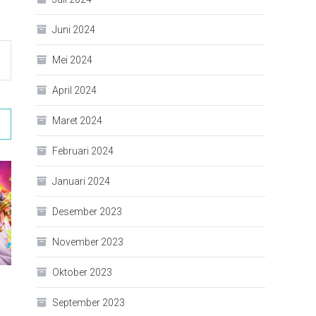
Juni 2024
Mei 2024
April 2024
Maret 2024
Februari 2024
Januari 2024
Desember 2023
November 2023
Oktober 2023
September 2023