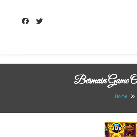
Skip
To
Content
Bermain Game On
Home