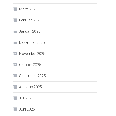
Maret 2026
Februari 2026
Januari 2026
Desember 2025
November 2025
Oktober 2025
September 2025
Agustus 2025
Juli 2025
Juni 2025