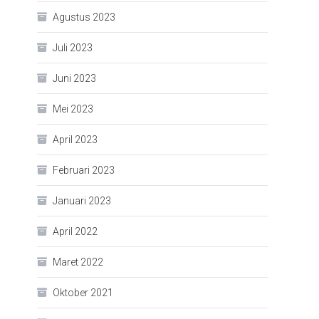
Agustus 2023
Juli 2023
Juni 2023
Mei 2023
April 2023
Februari 2023
Januari 2023
April 2022
Maret 2022
Oktober 2021