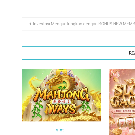
Navigasi
Investasi Menguntungkan dengan BONUS NEW MEM
pos
RE
slot