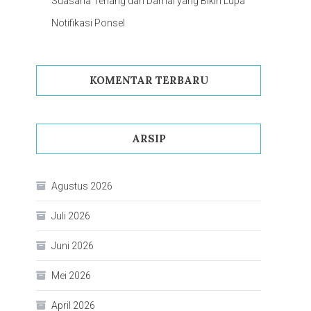
Suasana Tenang dan Damai yang Bikin Lupa
Notifikasi Ponsel
KOMENTAR TERBARU
ARSIP
Agustus 2026
Juli 2026
Juni 2026
Mei 2026
April 2026