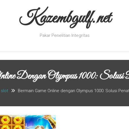
Kazembgulf.net
Pakar Penelitian Integritas
line Dengan Olympus 1000: Solusi 
slot
Bermain Game Online dengan Olympus 1000: Solusi Penat