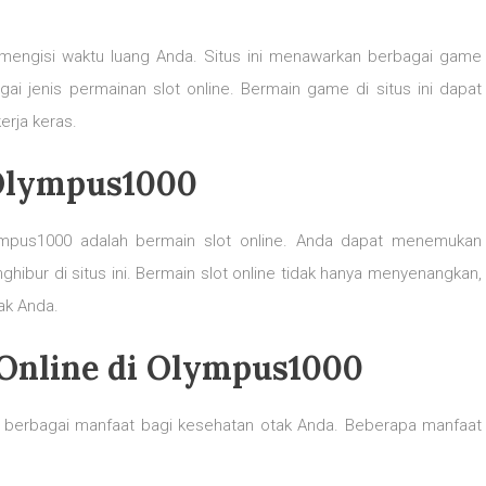
k mengisi waktu luang Anda. Situs ini menawarkan berbagai game
i jenis permainan slot online. Bermain game di situs ini dapat
rja keras.
 Olympus1000
lympus1000 adalah bermain slot online. Anda dapat menemukan
hibur di situs ini. Bermain slot online tidak hanya menyenangkan,
ak Anda.
Online di Olympus1000
i berbagai manfaat bagi kesehatan otak Anda. Beberapa manfaat