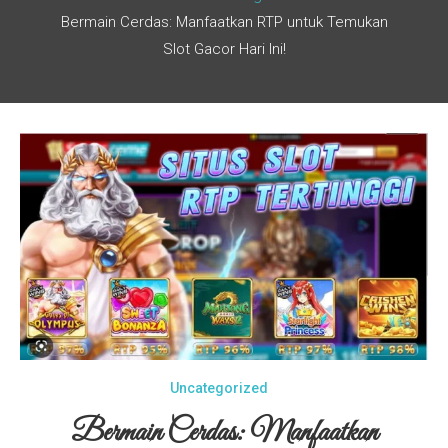
Bermain Cerdas: Manfaatkan RTP untuk Temukan
Slot Gacor Hari Ini!
Uncategorized
Bermain Cerdas: Manfaatkan