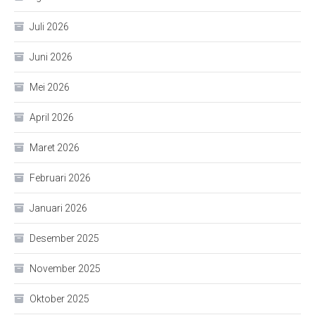
Juli 2026
Juni 2026
Mei 2026
April 2026
Maret 2026
Februari 2026
Januari 2026
Desember 2025
November 2025
Oktober 2025