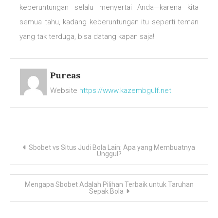
keberuntungan selalu menyertai Anda—karena kita
semua tahu, kadang keberuntungan itu seperti teman
yang tak terduga, bisa datang kapan saja!
Pureas
Website
https://www.kazembgulf.net
Navigasi
Sbobet vs Situs Judi Bola Lain: Apa yang Membuatnya
Unggul?
pos
Mengapa Sbobet Adalah Pilihan Terbaik untuk Taruhan
Sepak Bola