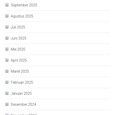
September 2025
Agustus 2025
Juli 2025
Juni 2025
Mei 2025
April 2025
Maret 2025
Februari 2025
Januari 2025
Desember 2024