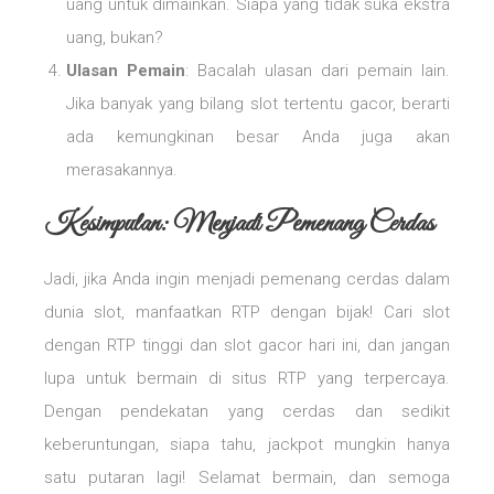
uang untuk dimainkan. Siapa yang tidak suka ekstra
uang, bukan?
Ulasan Pemain
: Bacalah ulasan dari pemain lain.
Jika banyak yang bilang slot tertentu gacor, berarti
ada kemungkinan besar Anda juga akan
merasakannya.
Kesimpulan: Menjadi Pemenang Cerdas
Jadi, jika Anda ingin menjadi pemenang cerdas dalam
dunia slot, manfaatkan RTP dengan bijak! Cari slot
dengan RTP tinggi dan slot gacor hari ini, dan jangan
lupa untuk bermain di situs RTP yang terpercaya.
Dengan pendekatan yang cerdas dan sedikit
keberuntungan, siapa tahu, jackpot mungkin hanya
satu putaran lagi! Selamat bermain, dan semoga