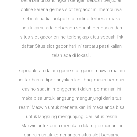
setia bila di bandingkan dengan sebuah perjudian
online karena gemes slot tergacor ini mempunyai
sebuah hadia jackpot slot online terbesar.maka
untuk kamu ada beberapa sebuah pencarian dari
situs slot gacor online terlengkap atau sebuah link
daftar Situs slot gacor hari ini terbaru pasti kalian
telah ada di lokasi .
kepopuleran dalam game slot gacor maxwin malam
ini tak harus dipertanyakan lagi. bagi masih bermain
casino saat ini menggemari dalam permainan ini
maka bisa untuk langsung mengunjungi dari situs
resmi Maxwin untuk menemukan ini maka anda bisa
untuk langsung mengunjungi dari situs resmi
Maxwin untuk anda menukan dalam permainan ini
dan raih untuk kemenangan situs slot bersama