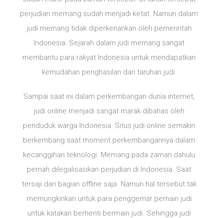
perjudian memang sudah menjadi ketat. Namun dalam
judi memang tidak diperkenankan oleh pemerintah
Indonesia. Sejarah dalam judi memang sangat
membantu para rakyat Indonesia untuk mendapatkan
kemudahan penghasilan dari taruhan judi.
Sampai saat ini dalam perkembangan dunia internet,
judi online menjadi sangat marak dibahas oleh
penduduk warga Indonesia. Situs judi online semakin
berkembang saat moment perkembangannya dalam
kecanggihan teknologi. Memang pada zaman dahulu
pernah dilegalisasikan perjudian di Indonesia. Saat
tersaji dari bagian offline saja. Namun hal tersebut tak
memungkinkan untuk para penggemar pemain judi
untuk katakan berhenti bermain judi. Sehingga judi