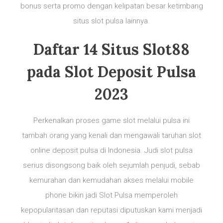
bonus serta promo dengan kelipatan besar ketimbang
situs slot pulsa lainnya.
Daftar 14 Situs Slot88
pada Slot Deposit Pulsa
2023
Perkenalkan proses game slot melalui pulsa ini
tambah orang yang kenali dan mengawali taruhan slot
online deposit pulsa di Indonesia. Judi slot pulsa
serius disongsong baik oleh sejumlah penjudi, sebab
kemurahan dan kemudahan akses melalui mobile
phone bikin jadi Slot Pulsa memperoleh
kepopularitasan dan reputasi diputuskan kami menjadi