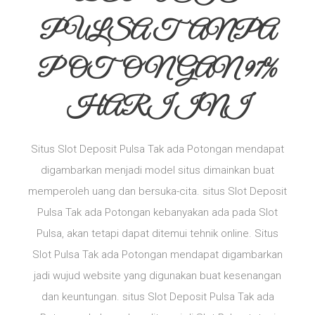
PULSA TANPA
POTONGAN 97%
HARI INI
Situs Slot Deposit Pulsa Tak ada Potongan mendapat
digambarkan menjadi model situs dimainkan buat
memperoleh uang dan bersuka-cita. situs Slot Deposit
Pulsa Tak ada Potongan kebanyakan ada pada Slot
Pulsa, akan tetapi dapat ditemui tehnik online. Situs
Slot Pulsa Tak ada Potongan mendapat digambarkan
jadi wujud website yang digunakan buat kesenangan
dan keuntungan. situs Slot Deposit Pulsa Tak ada