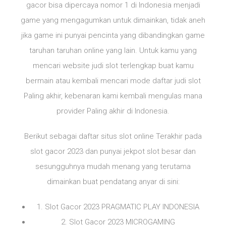
gacor bisa dipercaya nomor 1 di Indonesia menjadi
game yang mengagumkan untuk dimainkan, tidak aneh
jika game ini punyai pencinta yang dibandingkan game
taruhan taruhan online yang lain. Untuk kamu yang
mencari website judi slot terlengkap buat kamu
bermain atau kembali mencari mode daftar judi slot
Paling akhir, kebenaran kami kembali mengulas mana
provider Paling akhir di Indonesia.
Berikut sebagai daftar situs slot online Terakhir pada
slot gacor 2023 dan punyai jekpot slot besar dan
sesungguhnya mudah menang yang terutama
dimainkan buat pendatang anyar di sini:
1. Slot Gacor 2023 PRAGMATIC PLAY INDONESIA
2. Slot Gacor 2023 MICROGAMING