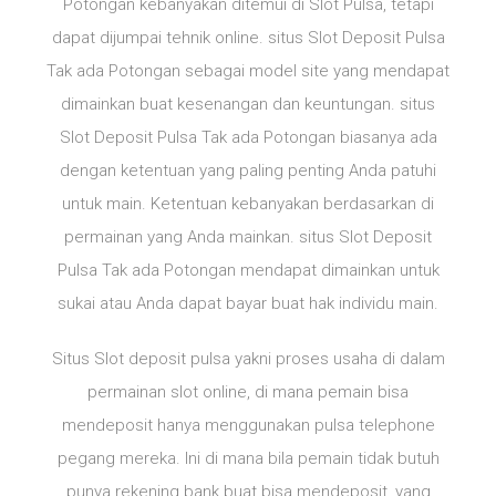
Potongan kebanyakan ditemui di Slot Pulsa, tetapi
dapat dijumpai tehnik online. situs Slot Deposit Pulsa
Tak ada Potongan sebagai model site yang mendapat
dimainkan buat kesenangan dan keuntungan. situs
Slot Deposit Pulsa Tak ada Potongan biasanya ada
dengan ketentuan yang paling penting Anda patuhi
untuk main. Ketentuan kebanyakan berdasarkan di
permainan yang Anda mainkan. situs Slot Deposit
Pulsa Tak ada Potongan mendapat dimainkan untuk
sukai atau Anda dapat bayar buat hak individu main.
Situs Slot deposit pulsa yakni proses usaha di dalam
permainan slot online, di mana pemain bisa
mendeposit hanya menggunakan pulsa telephone
pegang mereka. Ini di mana bila pemain tidak butuh
punya rekening bank buat bisa mendeposit, yang