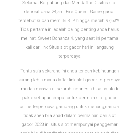
Selamat Bergabung dan Mendaftar Di situs slot
deposit dana 24jam. Fire Queen. Game gacor
tersebut sudah memiliki RTP hingga meraih 97,63%.
Tips pertama ini adalah paling penting anda harus
melihat. Sweet Bonanza 4. yang saat ini pertama
kali dari link Situs slot gacor hari ini langsung
terpercaya
Tentu saja sekarang ini anda tengah kebingungan
kurang lebih mana daftar link slot gacor terpercaya
mudah maxwin di seluruh indonesia bisa untuk di
pakai sebagai tempat untuk bermain slot gacor
online terpercaya gampang untuk menang,sampai
tidak aneh bila anad dalam permainan dari slot
gacor 2023 ini situs slot mempunyai penggemar