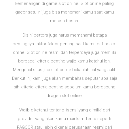
kemenangan di game slot online. Slot online paling
gacor satu ini juga bisa menemani kamu saat kamu
merasa bosan.
Disini bettors juga harus memahami betapa
pentingnya faktor-faktor penting saat kamu daftar slot
online. Slot online resmi dan terpercaya juga memiliki
berbagai kriteria penting wajib kamu ketahui loh.
Mengenal situs judi slot online bukanlah hal yang sulit.
Berikut ini, kami juga akan membahas seputar apa saja
sih kriteria-kriteria penting sebelum kamu bergabung
di agen slot online.
Wajib diketahui tentang lisensi yang dimiliki dari
provider yang akan kamu mainkan. Tentu seperti
PAGCOR atau lebih dikenal perusahaan resmi dari