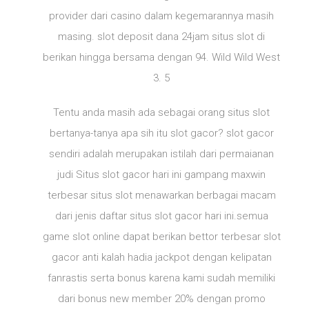
provider dari casino dalam kegemarannya masih
masing. slot deposit dana 24jam situs slot di
berikan hingga bersama dengan 94. Wild Wild West
3. 5
Tentu anda masih ada sebagai orang situs slot
bertanya-tanya apa sih itu slot gacor? slot gacor
sendiri adalah merupakan istilah dari permaianan
judi Situs slot gacor hari ini gampang maxwin
terbesar situs slot menawarkan berbagai macam
dari jenis daftar situs slot gacor hari ini.semua
game slot online dapat berikan bettor terbesar slot
gacor anti kalah hadia jackpot dengan kelipatan
fanrastis serta bonus karena kami sudah memiliki
dari bonus new member 20% dengan promo