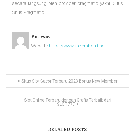
secara langsung oleh provider pragmatic yakni, Situs
Situs Pragmatic.
Pureas
Website
https://www.kazembgulf.net
Navigasi
Situs Slot Gacor Terbaru 2023 Bonus New Member
pos
Slot Online Terbaru dengan Grafis Terbaik dari
SLOT777
RELATED POSTS