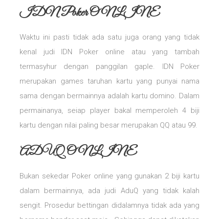
IDN Poker ONLINE
Waktu ini pasti tidak ada satu juga orang yang tidak
kenal judi IDN Poker online atau yang tambah
termasyhur dengan panggilan gaple. IDN Poker
merupakan games taruhan kartu yang punyai nama
sama dengan bermainnya adalah kartu domino. Dalam
permainanya, seiap player bakal memperoleh 4 biji
kartu dengan nilai paling besar merupakan QQ atau 99.
ADUQ ONLINE
Bukan sekedar Poker online yang gunakan 2 biji kartu
dalam bermainnya, ada judi AduQ yang tidak kalah
sengit. Prosedur bettingan didalamnya tidak ada yang