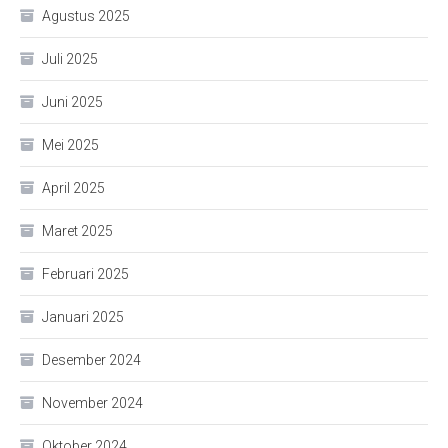
Agustus 2025
Juli 2025
Juni 2025
Mei 2025
April 2025
Maret 2025
Februari 2025
Januari 2025
Desember 2024
November 2024
Oktober 2024