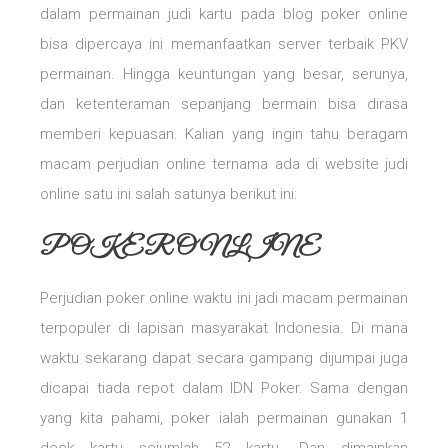
dalam permainan judi kartu pada blog poker online
bisa dipercaya ini memanfaatkan server terbaik PKV
permainan. Hingga keuntungan yang besar, serunya,
dan ketenteraman sepanjang bermain bisa dirasa
memberi kepuasan. Kalian yang ingin tahu beragam
macam perjudian online ternama ada di website judi
online satu ini salah satunya berikut ini:
POKER ONLINE
Perjudian poker online waktu ini jadi macam permainan
terpopuler di lapisan masyarakat Indonesia. Di mana
waktu sekarang dapat secara gampang dijumpai juga
dicapai tiada repot dalam IDN Poker. Sama dengan
yang kita pahami, poker ialah permainan gunakan 1