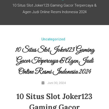
10 Situs Slot Joker123 Gaming Gacor Terpercaya &
Agen Judi Online Resmi Indonesia 2024
Uncategorized
10 Situs Slot Joker123 Gaming
Gacor Terpercaya & Agen Judi
Online Resmi Indonesia 2024
Juni 30, 2024
10 Situs Slot Joker123
Gaming Gacor