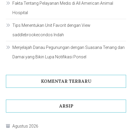
Fakta Tentang Pelayanan Medis di All American Animal
Hospital
Tips Menentukan Unit Favorit dengan View
saddlebrookecondos Indah
Menjelajah Danau Pegunungan dengan Suasana Tenang dan
Damai yang Bikin Lupa Notifikasi Ponsel
KOMENTAR TERBARU
ARSIP
Agustus 2026