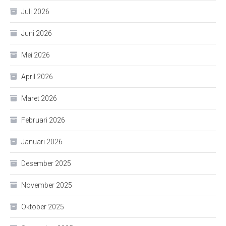
Juli 2026
Juni 2026
Mei 2026
April 2026
Maret 2026
Februari 2026
Januari 2026
Desember 2025
November 2025
Oktober 2025