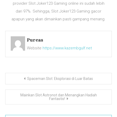
provider Slot Joker123 Gaming online ini sudah lebih
dari 97%. Sehingga, Slot Joker123 Gaming gacor
apapun yang akan dimainkan pasti gampang menang.
Pureas
Website
https://www.kazembgulf.net
Navigasi
Spaceman Slot: Eksplorasi di Luar Batas
pos
Mainkan Slot Astronot dan Menangkan Hadiah
Fantastis!