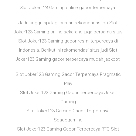
Slot Joker123 Gaming online gacor terpercaya.
Jadi tunggu apalagi buruan rekomendasi bo Slot
Joker123 Gaming online sekarang juga bersama situs
Slot Joker123 Gaming gacor resmi terpercaya di
Indonesia. Berikut ini rekomendasi situs judi Slot
Joker123 Gaming gacor terpercaya mudah jackpot:
Slot Joker123 Gaming Gacor Terpercaya Pragmatic
Play
Slot Joker123 Gaming Gacor Terpercaya Joker
Gaming
Slot Joker123 Gaming Gacor Terpercaya
Spadegaming
Slot Joker123 Gaming Gacor Terpercaya RTG Slot