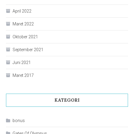
April 2022
Maret 2022
Oktober 2021
September 2021
Juni 2021
Maret 2017
KATEGORI
bonus
Gates Of Olympus