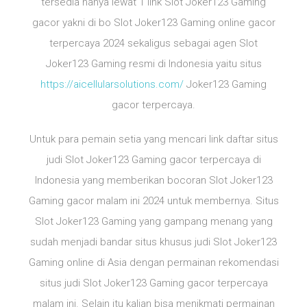
tersedia hanya lewat 1 link Slot Joker123 Gaming
gacor yakni di bo Slot Joker123 Gaming online gacor
terpercaya 2024 sekaligus sebagai agen Slot
Joker123 Gaming resmi di Indonesia yaitu situs
https://aicellularsolutions.com/
Joker123 Gaming
gacor terpercaya.
Untuk para pemain setia yang mencari link daftar situs
judi Slot Joker123 Gaming gacor terpercaya di
Indonesia yang memberikan bocoran Slot Joker123
Gaming gacor malam ini 2024 untuk membernya. Situs
Slot Joker123 Gaming yang gampang menang yang
sudah menjadi bandar situs khusus judi Slot Joker123
Gaming online di Asia dengan permainan rekomendasi
situs judi Slot Joker123 Gaming gacor terpercaya
malam ini. Selain itu kalian bisa menikmati permainan