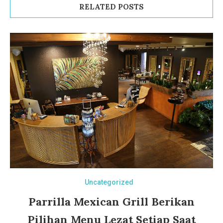
RELATED POSTS
Uncategorized
Parrilla Mexican Grill Berikan
Pilihan Menu Lezat Setiap Saat