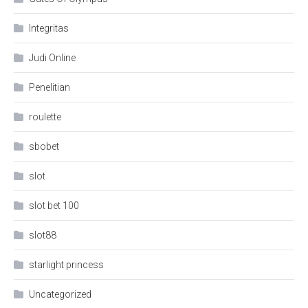
Integritas
Judi Online
Penelitian
roulette
sbobet
slot
slot bet 100
slot88
starlight princess
Uncategorized