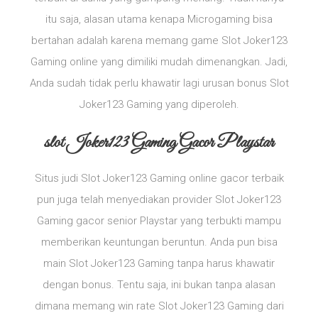
itu saja, alasan utama kenapa Microgaming bisa
bertahan adalah karena memang game Slot Joker123
Gaming online yang dimiliki mudah dimenangkan. Jadi,
Anda sudah tidak perlu khawatir lagi urusan bonus Slot
Joker123 Gaming yang diperoleh.
slot Joker123 Gaming Gacor Playstar
Situs judi Slot Joker123 Gaming online gacor terbaik
pun juga telah menyediakan provider Slot Joker123
Gaming gacor senior Playstar yang terbukti mampu
memberikan keuntungan beruntun. Anda pun bisa
main Slot Joker123 Gaming tanpa harus khawatir
dengan bonus. Tentu saja, ini bukan tanpa alasan
dimana memang win rate Slot Joker123 Gaming dari