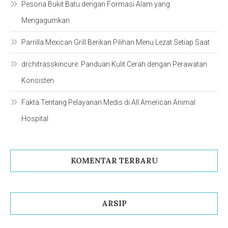
Pesona Bukit Batu dengan Formasi Alam yang
Mengagumkan
Parrilla Mexican Grill Berikan Pilihan Menu Lezat Setiap Saat
drchitrasskincure: Panduan Kulit Cerah dengan Perawatan
Konsisten
Fakta Tentang Pelayanan Medis di All American Animal
Hospital
KOMENTAR TERBARU
ARSIP