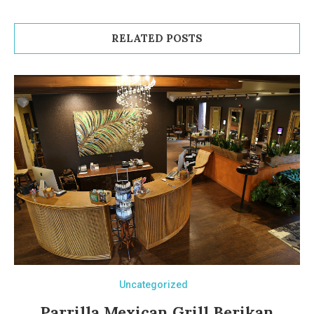
RELATED POSTS
Uncategorized
Parrilla Mexican Grill Berikan