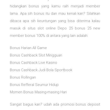
hidangkan bonus yang kamu raih menjadi member
lama. Apa sih bonus itu dan mau kenali kan? Silahkan
dibaca apa sih keuntungan yang bisa diterima kalau
masuk di situs slot online Depo 25 bonus 25 new
member bonus 100% di antara yang lain adalah:
Bonus Harian All Game
Bonus Cashback Slot Mingguan
Bonus Cashback Live Kasino
Bonus Cashback Judi Bola Sportbook
Bonus Rollingan
Bonus Refferal Seumur Hidup
Momen Bonus Masing-masing Hari
Sangat bagus kan? udah ada promosi bonus deposit