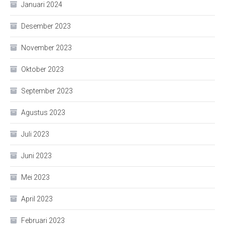
Januari 2024
Desember 2023
November 2023
Oktober 2023
September 2023
Agustus 2023
Juli 2023
Juni 2023
Mei 2023
April 2023
Februari 2023