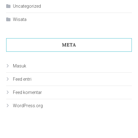
Uncategorized
Wisata
META
Masuk
Feed entri
Feed komentar
WordPress.org