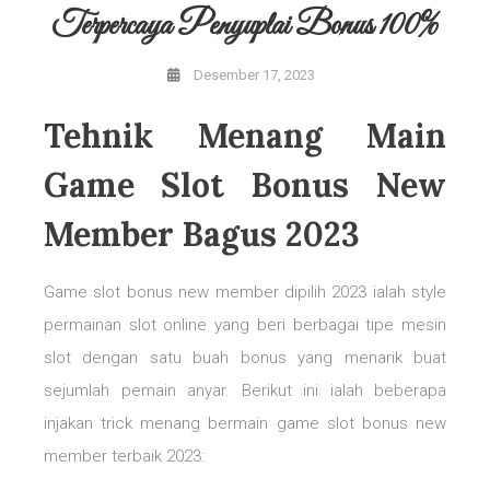
Terpercaya Penyuplai Bonus 100%
Desember 17, 2023
Tehnik Menang Main
Game Slot Bonus New
Member Bagus 2023
Game slot bonus new member dipilih 2023 ialah style
permainan slot online yang beri berbagai tipe mesin
slot dengan satu buah bonus yang menarik buat
sejumlah pemain anyar. Berikut ini ialah beberapa
injakan trick menang bermain game slot bonus new
member terbaik 2023: