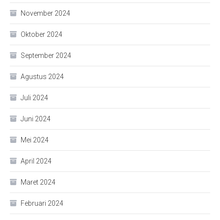
November 2024
Oktober 2024
September 2024
Agustus 2024
Juli 2024
Juni 2024
Mei 2024
April 2024
Maret 2024
Februari 2024