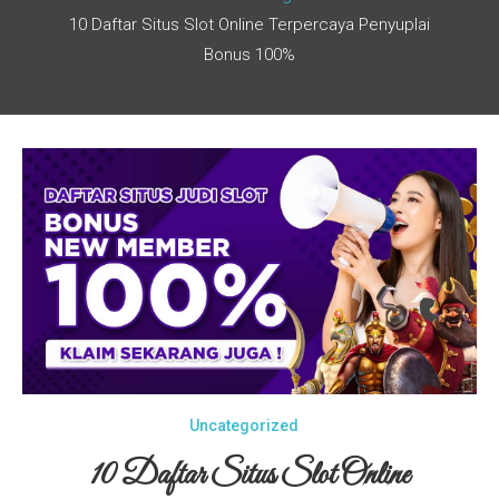
10 Daftar Situs Slot Online Terpercaya Penyuplai
Bonus 100%
Uncategorized
10 Daftar Situs Slot Online