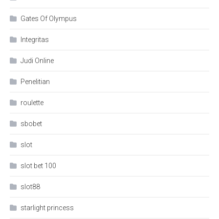
Gates Of Olympus
Integritas
Judi Online
Penelitian
roulette
sbobet
slot
slot bet 100
slot88
starlight princess