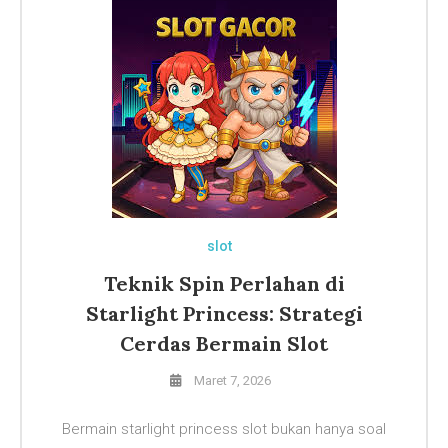
slot
Teknik Spin Perlahan di
Starlight Princess: Strategi
Cerdas Bermain Slot
Maret 7, 2026
Bermain starlight princess slot bukan hanya soal