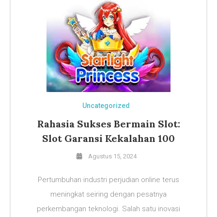
Uncategorized
Rahasia Sukses Bermain Slot:
Slot Garansi Kekalahan 100
Agustus 15, 2024
Pertumbuhan industri perjudian online terus
meningkat seiring dengan pesatnya
perkembangan teknologi. Salah satu inovasi