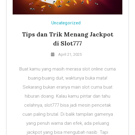
Uncategorized
Tips dan Trik Menang Jackpot
di Slot777
April 21, 2025
Buat kamu yang masih merasa slot online cuma
buang-buang duit, waktunya buka mata!
Sekarang bukan eranya main slot cuma buat
hiburan doang. Kalau kamu pintar dan tahu
celahnya, slot777 bisa jadi mesin pencetak
cuan paling brutal. Di balik tampilan gamenya
yang penuh warna dan efek, ada peluang
jackpot yang bisa mengubah nasib. Tapi