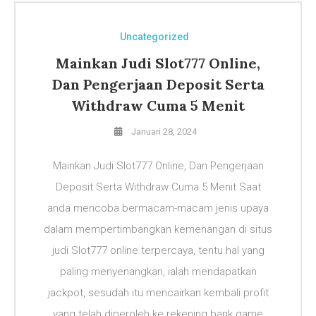
Uncategorized
Mainkan Judi Slot777 Online,
Dan Pengerjaan Deposit Serta
Withdraw Cuma 5 Menit
Januari 28, 2024
Mainkan Judi Slot777 Online, Dan Pengerjaan
Deposit Serta Withdraw Cuma 5 Menit Saat
anda mencoba bermacam-macam jenis upaya
dalam mempertimbangkan kemenangan di situs
judi Slot777 online terpercaya, tentu hal yang
paling menyenangkan, ialah mendapatkan
jackpot, sesudah itu mencairkan kembali profit
yang telah diperoleh ke rekening bank game