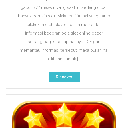
gacor 777 maxwin yang saat ini sedang dicari
banyak pemain slot. Maka dari itu hal yang harus
dilakukan oleh player adalah memantau
informasi bocoran pola slot online gacor
sedang bagus setiap harinya. Dengan
memantau informasi tersebut, maka bukan hal
sulit nanti untuk […]
Discover