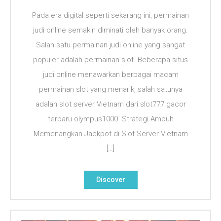
Pada era digital seperti sekarang ini, permainan
judi online semakin diminati oleh banyak orang.
Salah satu permainan judi online yang sangat
populer adalah permainan slot. Beberapa situs
judi online menawarkan berbagai macam
permainan slot yang menarik, salah satunya
adalah slot server Vietnam dari slot777 gacor
terbaru olympus1000. Strategi Ampuh
Memenangkan Jackpot di Slot Server Vietnam
[…]
Discover