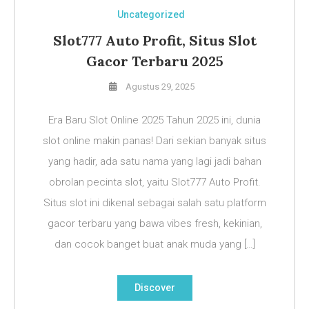
Uncategorized
Slot777 Auto Profit, Situs Slot
Gacor Terbaru 2025
Agustus 29, 2025
Era Baru Slot Online 2025 Tahun 2025 ini, dunia
slot online makin panas! Dari sekian banyak situs
yang hadir, ada satu nama yang lagi jadi bahan
obrolan pecinta slot, yaitu Slot777 Auto Profit.
Situs slot ini dikenal sebagai salah satu platform
gacor terbaru yang bawa vibes fresh, kekinian,
dan cocok banget buat anak muda yang […]
Discover