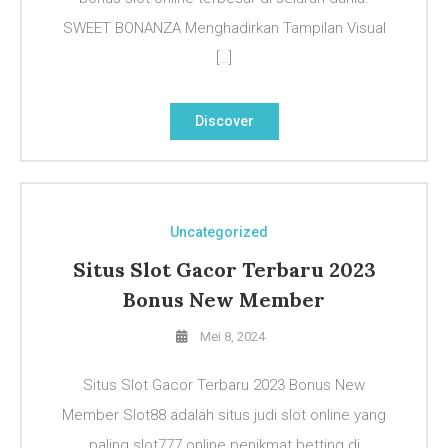
SWEET BONANZA Menghadirkan Tampilan Visual
[…]
Discover
Uncategorized
Situs Slot Gacor Terbaru 2023
Bonus New Member
Mei 8, 2024
Situs Slot Gacor Terbaru 2023 Bonus New
Member Slot88 adalah situs judi slot online yang
paling slot777 online penikmat betting di