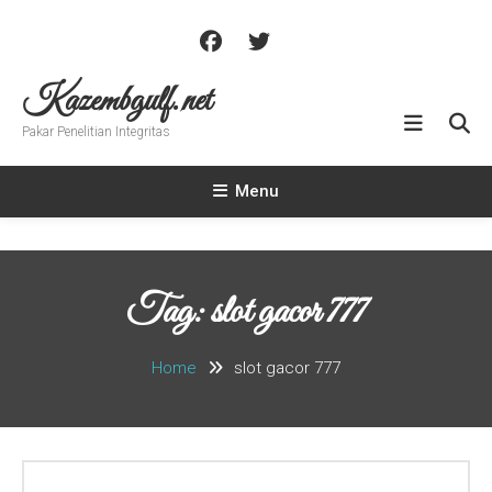
Skip
To
Content
Kazembgulf.net
Pakar Penelitian Integritas
Menu
Tag:
slot gacor 777
Home
slot gacor 777