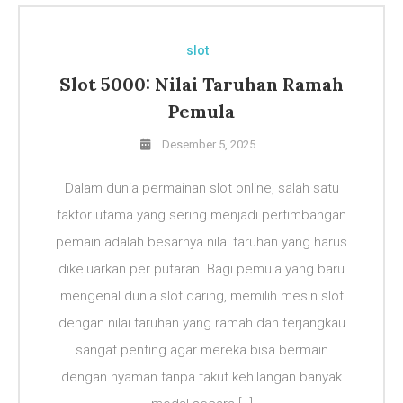
slot
Slot 5000: Nilai Taruhan Ramah
Pemula
Desember 5, 2025
Dalam dunia permainan slot online, salah satu
faktor utama yang sering menjadi pertimbangan
pemain adalah besarnya nilai taruhan yang harus
dikeluarkan per putaran. Bagi pemula yang baru
mengenal dunia slot daring, memilih mesin slot
dengan nilai taruhan yang ramah dan terjangkau
sangat penting agar mereka bisa bermain
dengan nyaman tanpa takut kehilangan banyak