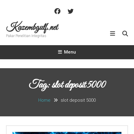
Skip
To
Content
Kazembgulf.net
Pakar Penelitian Integritas
Menu
Tag:
slot deposit 5000
Home
slot deposit 5000