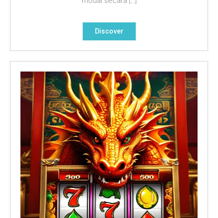
modal secara […]
Discover