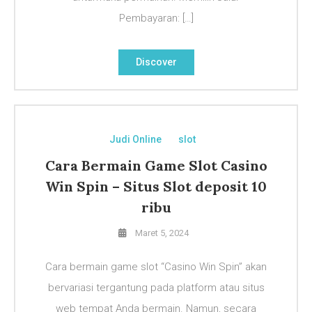
Pembayaran: […]
Discover
Judi Online
slot
Cara Bermain Game Slot Casino
Win Spin – Situs Slot deposit 10
ribu
Maret 5, 2024
Cara bermain game slot “Casino Win Spin” akan
bervariasi tergantung pada platform atau situs
web tempat Anda bermain. Namun, secara