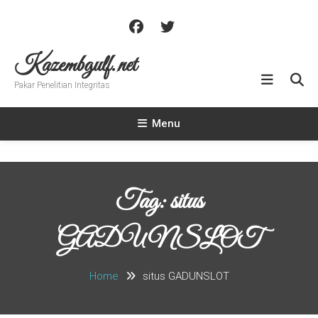
Skip
To
Content
Kazembgulf.net
Pakar Penelitian Integritas
Menu
Tag:
situs
GADUNSLOT
Home
situs GADUNSLOT