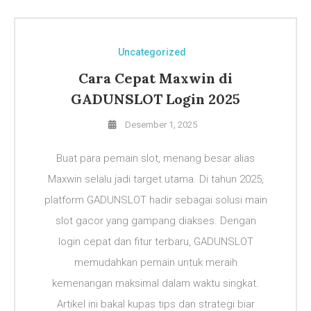
Uncategorized
Cara Cepat Maxwin di
GADUNSLOT Login 2025
Desember 1, 2025
Buat para pemain slot, menang besar alias
Maxwin selalu jadi target utama. Di tahun 2025,
platform GADUNSLOT hadir sebagai solusi main
slot gacor yang gampang diakses. Dengan
login cepat dan fitur terbaru, GADUNSLOT
memudahkan pemain untuk meraih
kemenangan maksimal dalam waktu singkat.
Artikel ini bakal kupas tips dan strategi biar