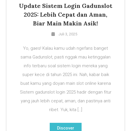
Update Sistem Login Gadunslot
2025: Lebih Cepat dan Aman,
Biar Main Makin Asik!
Juli 3, 2025
Yo, gaes! Kalau kamu udah ngefans banget
sama Gadunslot, pasti nggak mau ketinggalan
info terbaru soal sistem login mereka yang
super kece di tahun 2025 ini. Nah, kabar baik
buat kamu yang doyan main slot online karena
Sistem gadunslot login 2025 hadir dengan fitur
yang jauh lebih cepat, aman, dan pastinya anti
ribet. Yuk, kita […]
Discover