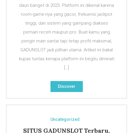
daun banget di 2025. Platform ini dikenal karena
room-game-nya yang gacor, frekuensi jackpot
tinggi, dan sistem yang gampang diakses
pemain receh maupun pro. Buat kamu yang
pengin main santai tapi tetap profit maksimal,
GADUNSLOT jadi pilihan utama. Artikel ini bakal
kupas tuntas kenapa platform ini begitu diminati
[…]
Discover
Uncategorized
SITUS GADUNSLOT Terbaru,