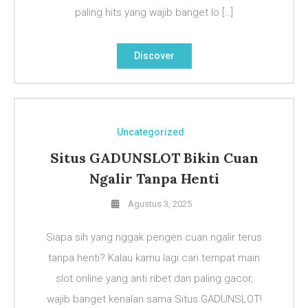
paling hits yang wajib banget lo […]
Discover
Uncategorized
Situs GADUNSLOT Bikin Cuan
Ngalir Tanpa Henti
Agustus 3, 2025
Siapa sih yang nggak pengen cuan ngalir terus
tanpa henti? Kalau kamu lagi cari tempat main
slot online yang anti ribet dan paling gacor,
wajib banget kenalan sama Situs GADUNSLOT!