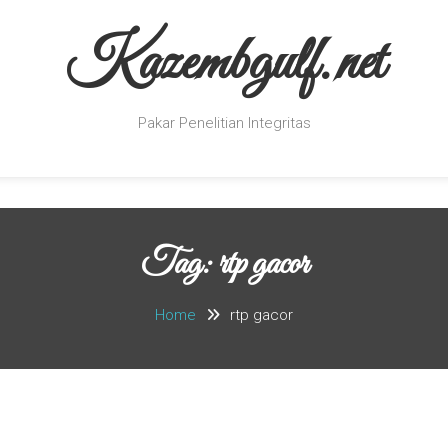
Kazembgulf.net
Pakar Penelitian Integritas
Tag:
rtp gacor
Home
rtp gacor