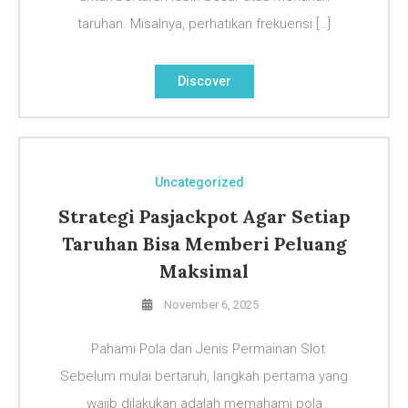
taruhan. Misalnya, perhatikan frekuensi […]
Discover
Uncategorized
Strategi Pasjackpot Agar Setiap
Taruhan Bisa Memberi Peluang
Maksimal
November 6, 2025
Pahami Pola dan Jenis Permainan Slot
Sebelum mulai bertaruh, langkah pertama yang
wajib dilakukan adalah memahami pola