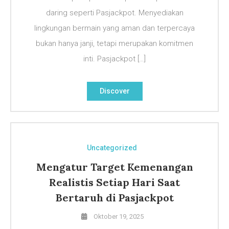
daring seperti Pasjackpot. Menyediakan
lingkungan bermain yang aman dan terpercaya
bukan hanya janji, tetapi merupakan komitmen
inti. Pasjackpot […]
Discover
Uncategorized
Mengatur Target Kemenangan
Realistis Setiap Hari Saat
Bertaruh di Pasjackpot
Oktober 19, 2025