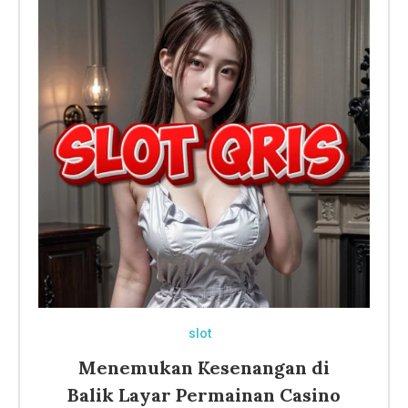
slot
Menemukan Kesenangan di
Balik Layar Permainan Casino