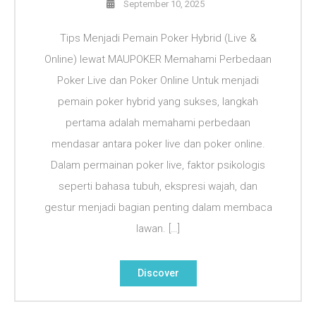
September 10, 2025
Tips Menjadi Pemain Poker Hybrid (Live &
Online) lewat MAUPOKER Memahami Perbedaan
Poker Live dan Poker Online Untuk menjadi
pemain poker hybrid yang sukses, langkah
pertama adalah memahami perbedaan
mendasar antara poker live dan poker online.
Dalam permainan poker live, faktor psikologis
seperti bahasa tubuh, ekspresi wajah, dan
gestur menjadi bagian penting dalam membaca
lawan. […]
Discover