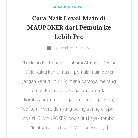
Uncategorized
Cara Naik Level Main di
MAUPOKER dari Pemula ke
Lebih Pro
Desember 19, 2025
1) Mulai dari Pondasi: Pahami Aturan + Posisi
Meja Kalau kamu masih pemula main poker
jangan keburu mikir “gimana caranya menang
terus”. Fokus dulu ke hal basic: urutan
kombinasi kartu, cara jalanin ronde (preflop,
flop, turn, river), dan yang paling sering dilupain:
posisi. Di MAUPOKER, posisi itu kayak tombol
“lihat duluan situasi”. Main di posisi […]