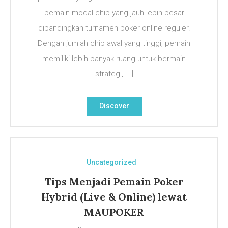
pemain modal chip yang jauh lebih besar
dibandingkan turnamen poker online reguler.
Dengan jumlah chip awal yang tinggi, pemain
memiliki lebih banyak ruang untuk bermain
strategi, […]
Discover
Uncategorized
Tips Menjadi Pemain Poker
Hybrid (Live & Online) lewat
MAUPOKER