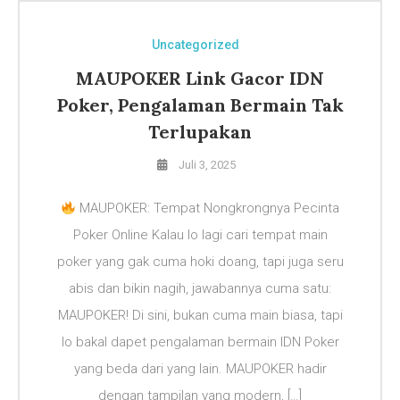
Uncategorized
MAUPOKER Link Gacor IDN
Poker, Pengalaman Bermain Tak
Terlupakan
Juli 3, 2025
MAUPOKER: Tempat Nongkrongnya Pecinta
Poker Online Kalau lo lagi cari tempat main
poker yang gak cuma hoki doang, tapi juga seru
abis dan bikin nagih, jawabannya cuma satu:
MAUPOKER! Di sini, bukan cuma main biasa, tapi
lo bakal dapet pengalaman bermain IDN Poker
yang beda dari yang lain. MAUPOKER hadir
dengan tampilan yang modern, […]