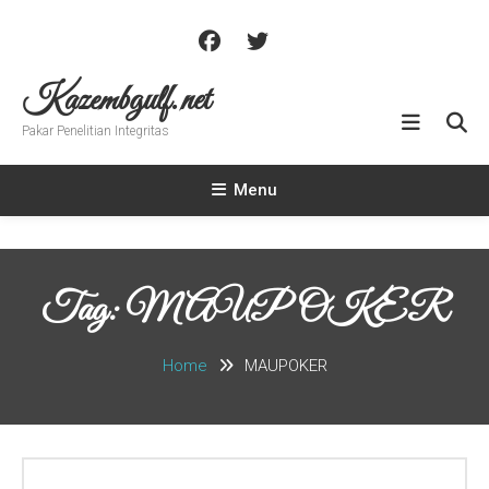
Skip
To
Content
Kazembgulf.net
Pakar Penelitian Integritas
Menu
Tag:
MAUPOKER
Home
MAUPOKER