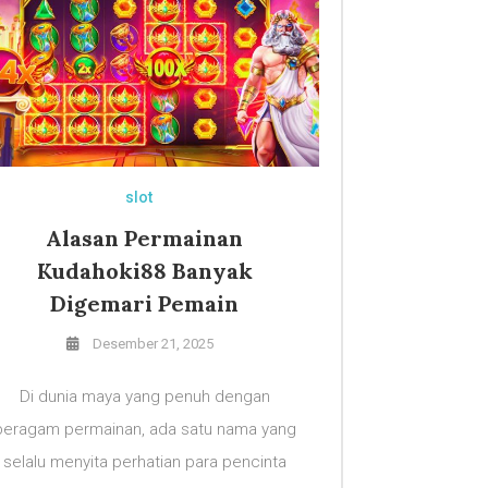
slot
Alasan Permainan
Kudahoki88 Banyak
Digemari Pemain
Desember 21, 2025
Di dunia maya yang penuh dengan
beragam permainan, ada satu nama yang
selalu menyita perhatian para pencinta