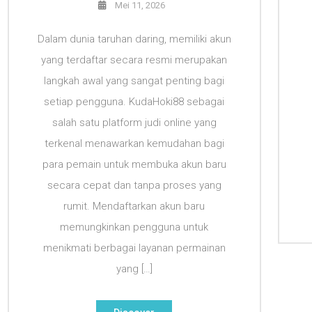
Mei 11, 2026
Dalam dunia taruhan daring, memiliki akun
yang terdaftar secara resmi merupakan
langkah awal yang sangat penting bagi
setiap pengguna. KudaHoki88 sebagai
salah satu platform judi online yang
terkenal menawarkan kemudahan bagi
para pemain untuk membuka akun baru
secara cepat dan tanpa proses yang
rumit. Mendaftarkan akun baru
memungkinkan pengguna untuk
menikmati berbagai layanan permainan
yang […]