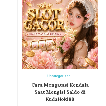
Uncategorized
Cara Mengatasi Kendala
Saat Mengisi Saldo di
KudaHoki88