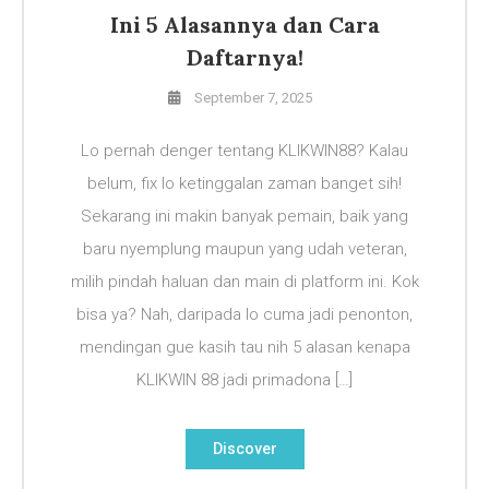
Ini 5 Alasannya dan Cara
Daftarnya!
September 7, 2025
Lo pernah denger tentang KLIKWIN88? Kalau
belum, fix lo ketinggalan zaman banget sih!
Sekarang ini makin banyak pemain, baik yang
baru nyemplung maupun yang udah veteran,
milih pindah haluan dan main di platform ini. Kok
bisa ya? Nah, daripada lo cuma jadi penonton,
mendingan gue kasih tau nih 5 alasan kenapa
KLIKWIN 88 jadi primadona […]
Discover