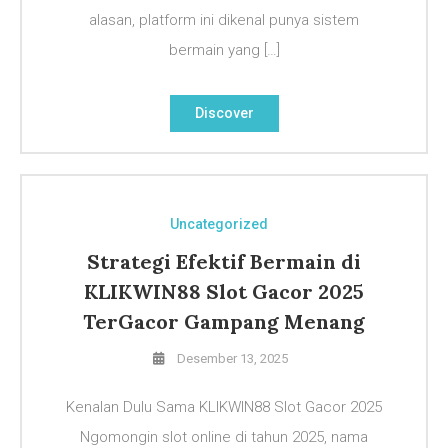
alasan, platform ini dikenal punya sistem
bermain yang […]
Discover
Uncategorized
Strategi Efektif Bermain di
KLIKWIN88 Slot Gacor 2025
TerGacor Gampang Menang
Desember 13, 2025
Kenalan Dulu Sama KLIKWIN88 Slot Gacor 2025
Ngomongin slot online di tahun 2025, nama