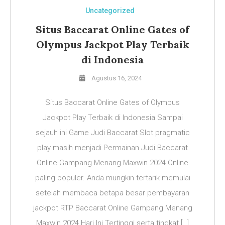
Uncategorized
Situs Baccarat Online Gates of
Olympus Jackpot Play Terbaik
di Indonesia
Agustus 16, 2024
Situs Baccarat Online Gates of Olympus
Jackpot Play Terbaik di Indonesia Sampai
sejauh ini Game Judi Baccarat Slot pragmatic
play masih menjadi Permainan Judi Baccarat
Online Gampang Menang Maxwin 2024 Online
paling populer. Anda mungkin tertarik memulai
setelah membaca betapa besar pembayaran
jackpot RTP Baccarat Online Gampang Menang
Maxwin 2024 Hari Ini Tertinggi serta tingkat […]