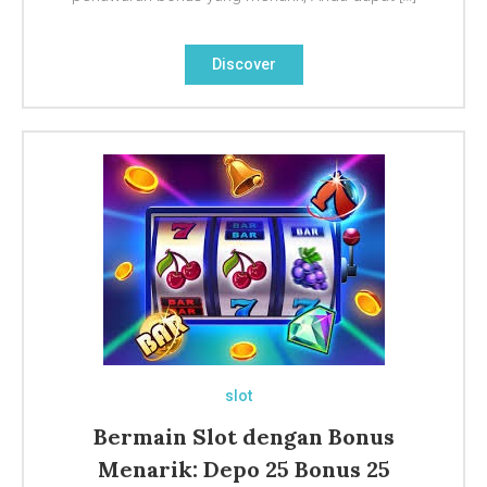
Discover
slot
Bermain Slot dengan Bonus
Menarik: Depo 25 Bonus 25