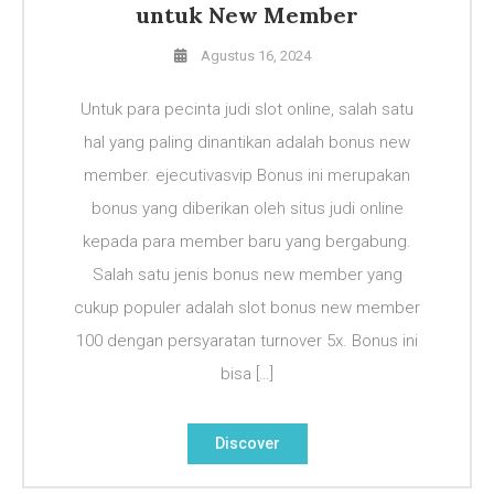
untuk New Member
Agustus 16, 2024
Untuk para pecinta judi slot online, salah satu
hal yang paling dinantikan adalah bonus new
member. ejecutivasvip Bonus ini merupakan
bonus yang diberikan oleh situs judi online
kepada para member baru yang bergabung.
Salah satu jenis bonus new member yang
cukup populer adalah slot bonus new member
100 dengan persyaratan turnover 5x. Bonus ini
bisa […]
Discover