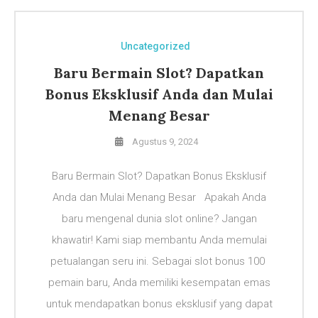
Uncategorized
Baru Bermain Slot? Dapatkan
Bonus Eksklusif Anda dan Mulai
Menang Besar
Agustus 9, 2024
Baru Bermain Slot? Dapatkan Bonus Eksklusif
Anda dan Mulai Menang Besar Apakah Anda
baru mengenal dunia slot online? Jangan
khawatir! Kami siap membantu Anda memulai
petualangan seru ini. Sebagai slot bonus 100
pemain baru, Anda memiliki kesempatan emas
untuk mendapatkan bonus eksklusif yang dapat