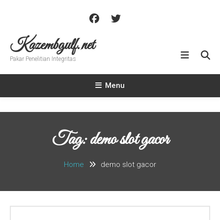
Skip
To
Content
Kazembgulf.net
Pakar Penelitian Integritas
Menu
Tag:
demo slot gacor
Home
demo slot gacor