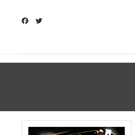
Skip
To
Content