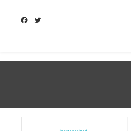
Skip
To
Content