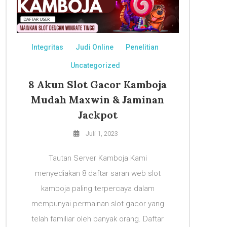
Integritas
Judi Online
Penelitian
Uncategorized
8 Akun Slot Gacor Kamboja
Mudah Maxwin & Jaminan
Jackpot
Juli 1, 2023
Tautan Server Kamboja Kami
menyediakan 8 daftar saran web slot
kamboja paling terpercaya dalam
mempunyai permainan slot gacor yang
telah familiar oleh banyak orang. Daftar